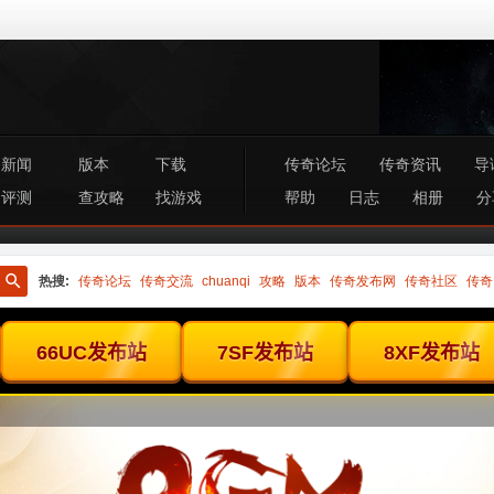
新闻
版本
下载
传奇论坛
传奇资讯
导
评测
查攻略
找游戏
帮助
日志
相册
分
热搜:
传奇论坛
传奇交流
chuanqi
攻略
版本
传奇发布网
传奇社区
传奇
搜
索