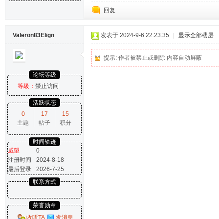
回复
Valeron83Elign
发表于 2024-9-6 22:23:35
|
显示全部楼层
提示:
作者被禁止或删除 内容自动屏蔽
论坛等级
等級：
禁止访问
活跃状态
0
17
15
主题
帖子
积分
时间轨迹
威望
0
注册时间
2024-8-18
最后登录
2026-7-25
联系方式
荣誉勋章
收听TA
发消息