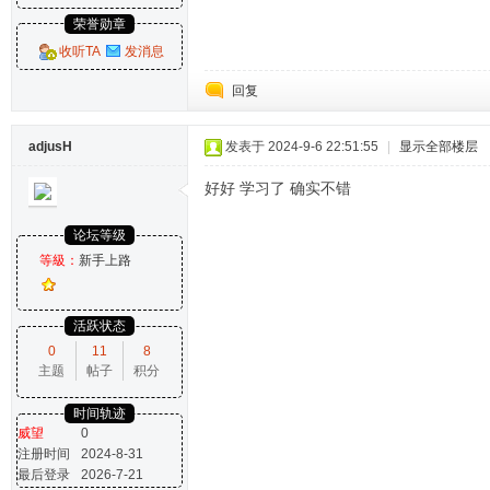
荣誉勋章
收听TA
发消息
回复
adjusH
发表于 2024-9-6 22:51:55
|
显示全部楼层
好好 学习了 确实不错
论坛等级
等級：
新手上路
活跃状态
0
11
8
主题
帖子
积分
时间轨迹
威望
0
注册时间
2024-8-31
最后登录
2026-7-21