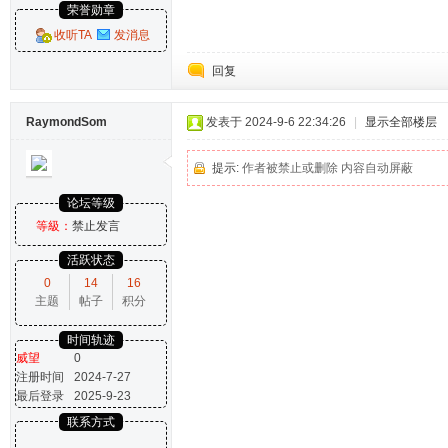
荣誉勋章
收听TA
发消息
回复
RaymondSom
发表于 2024-9-6 22:34:26
|
显示全部楼层
提示:
作者被禁止或删除 内容自动屏蔽
论坛等级
等級：
禁止发言
活跃状态
0
14
16
主题
帖子
积分
时间轨迹
威望
0
注册时间
2024-7-27
最后登录
2025-9-23
联系方式