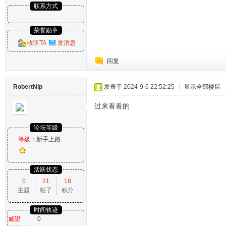
联系方式
荣誉勋章
收听TA
发消息
回复
RobertNip
发表于 2024-9-6 22:52:25
|
显示全部楼层
过来看看的
论坛等级
等級：
新手上路
活跃状态
0
21
18
主题
帖子
积分
时间轨迹
威望
0