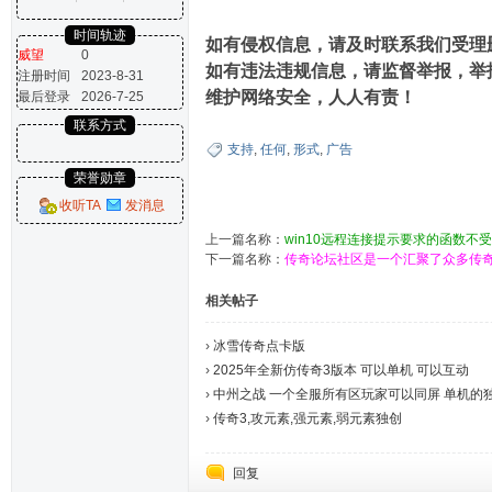
时间轨迹
如有侵权信息，请及时联系我们受理删除，
威望
0
如有违法违规信息，请监督举报，举报联
注册时间
2023-8-31
维护网络安全，人人有责！
最后登录
2026-7-25
联系方式
支持
,
任何
,
形式
,
广告
荣誉勋章
收听TA
发消息
上一篇名称：
win10远程连接提示要求的函数不
下一篇名称：
传奇论坛社区是一个汇聚了众多传
相关帖子
›
冰雪传奇点卡版
›
2025年全新仿传奇3版本 可以单机 可以互动
›
中州之战 一个全服所有区玩家可以同屏 单机的
›
传奇3,攻元素,强元素,弱元素独创
回复