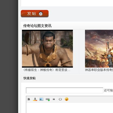
传奇论坛图文资讯
《终极双生：神猴传奇》将背景设定在基什金
快速发帖
还可