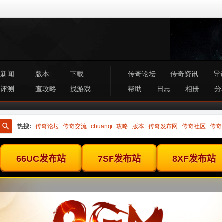
新闻
版本
下载
传奇论坛
传奇资讯
导
评测
查攻略
找游戏
帮助
日志
相册
分
热搜:
传奇论坛
传奇交流
chuanqi
攻略
版本
传奇发布网
传奇社区
传奇
搜
索