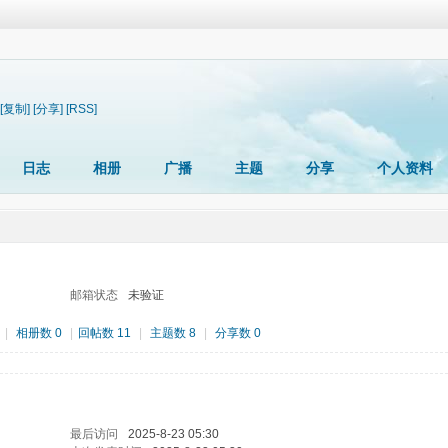
[复制]
[分享]
[RSS]
日志
相册
广播
主题
分享
个人资料
邮箱状态
未验证
|
相册数 0
|
回帖数 11
|
主题数 8
|
分享数 0
最后访问
2025-8-23 05:30