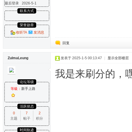
最后登录
2026-5-1
联系方式
荣誉勋章
收听TA
发消息
回复
ZulmaLeung
发表于 2025-1-5 00:13:47
|
显示全部楼层
我是来刷分的，
论坛等级
等級：
新手上路
活跃状态
0
7
2
主题
帖子
积分
时间轨迹