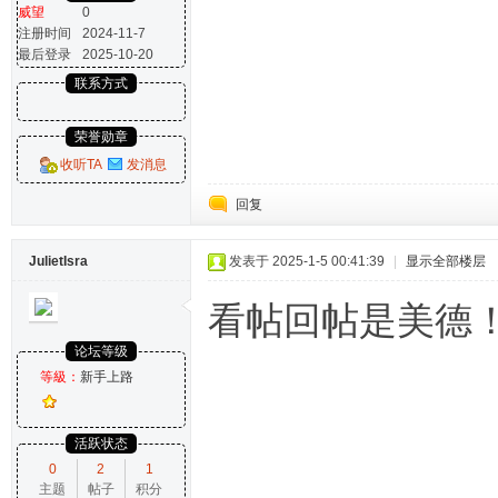
威望
0
注册时间
2024-11-7
最后登录
2025-10-20
联系方式
荣誉勋章
收听TA
发消息
回复
JulietIsra
发表于 2025-1-5 00:41:39
|
显示全部楼层
看帖回帖是美德
论坛等级
等級：
新手上路
活跃状态
0
2
1
主题
帖子
积分