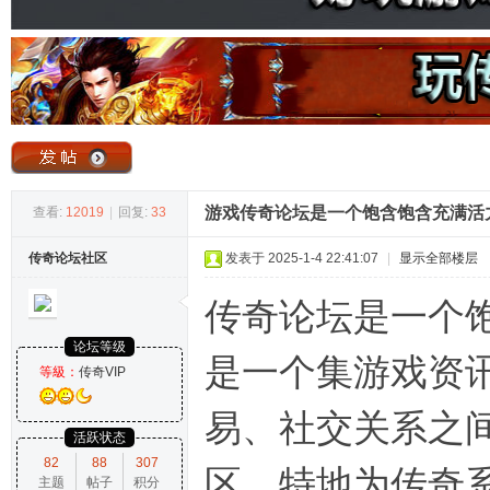
奇
游戏传奇论坛是一个饱含饱含充满活
查看:
12019
|
回复:
33
传奇论坛社区
发表于 2025-1-4 22:41:07
|
显示全部楼层
论
传奇论坛是一个
论坛等级
是一个集游戏资
等級：
传奇VIP
易、社交关系之
活跃状态
82
88
307
区。特地为传奇
主题
帖子
积分
坛