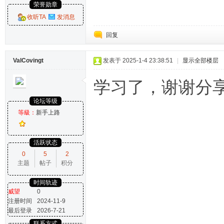
荣誉勋章
收听TA
发消息
回复
ValCovingt
发表于 2025-1-4 23:38:51
|
显示全部楼层
学习了，谢谢分
论坛等级
等級：
新手上路
活跃状态
0
5
2
主题
帖子
积分
时间轨迹
威望
0
注册时间
2024-11-9
最后登录
2026-7-21
联系方式