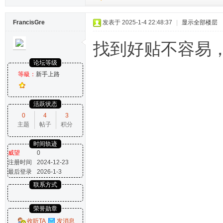
FrancisGre
发表于 2025-1-4 22:48:37
|
显示全部楼层
找到好贴不容易
论坛等级
等級：
新手上路
活跃状态
0
4
3
主题
帖子
积分
时间轨迹
威望
0
注册时间
2024-12-23
最后登录
2026-1-3
联系方式
荣誉勋章
收听TA
发消息