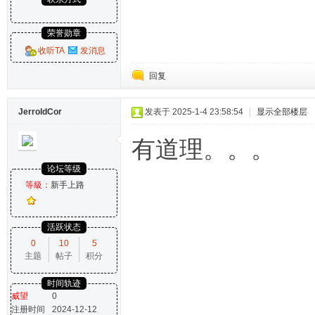
荣誉勋章
收听TA
发消息
回复
JerroldCor
发表于 2025-1-4 23:58:54
|
显示全部楼层
有道理。。。
论坛等级
等級：
新手上路
活跃状态
0
10
5
主题
帖子
积分
时间轨迹
威望
0
注册时间
2024-12-12