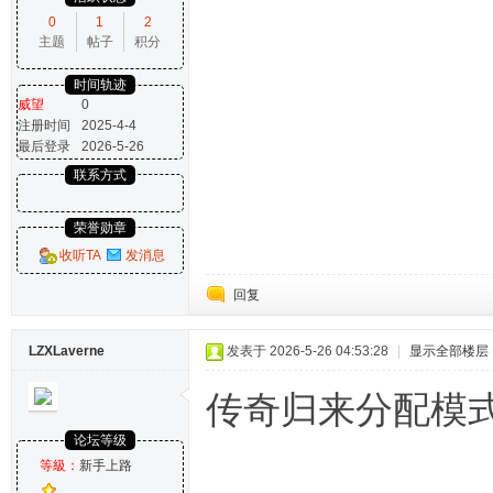
0
1
2
主题
帖子
积分
时间轨迹
威望
0
注册时间
2025-4-4
最后登录
2026-5-26
联系方式
荣誉勋章
收听TA
发消息
回复
LZXLaverne
发表于 2026-5-26 04:53:28
|
显示全部楼层
传奇归来分配模
论坛等级
等級：
新手上路