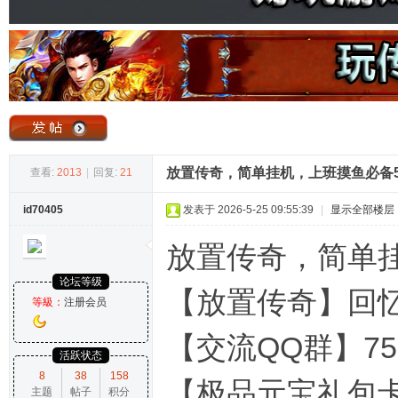
奇
放置传奇，简单挂机，上班摸鱼必备5.
查看:
2013
|
回复:
21
id70405
发表于 2026-5-25 09:55:39
|
显示全部楼层
论
放置传奇，简单
论坛等级
【放置传奇】回
等級：
注册会员
【交流QQ群】7
活跃状态
8
38
158
【极品元宝礼包卡】2
主题
帖子
积分
坛