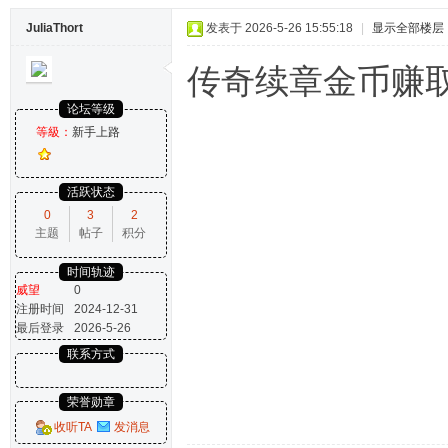
JuliaThort
发表于 2026-5-26 15:55:18
|
显示全部楼层
传奇续章金币赚
论坛等级
等級：
新手上路
活跃状态
0
3
2
主题
帖子
积分
时间轨迹
威望
0
注册时间
2024-12-31
最后登录
2026-5-26
联系方式
荣誉勋章
收听TA
发消息