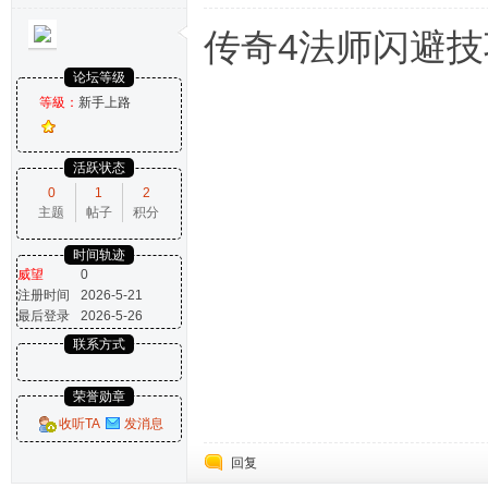
传奇4法师闪避技
论坛等级
等級：
新手上路
活跃状态
0
1
2
主题
帖子
积分
时间轨迹
威望
0
注册时间
2026-5-21
最后登录
2026-5-26
联系方式
荣誉勋章
收听TA
发消息
回复