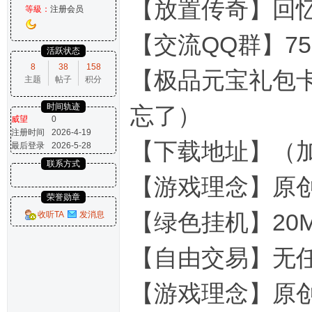
【放置传奇】回
等級：
注册会员
【交流QQ群】7
活跃状态
8
38
158
【极品元宝礼包卡】2
主题
帖子
积分
时间轨迹
忘了）
威望
0
注册时间
2026-4-19
【下载地址】（
最后登录
2026-5-28
联系方式
【游戏理念】原
荣誉勋章
【绿色挂机】20
收听TA
发消息
【自由交易】无
【游戏理念】原