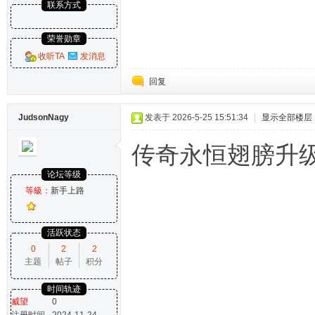
联系方式
荣誉勋章
收听TA
发消息
回复
JudsonNagy
发表于 2026-5-25 15:51:34
|
显示全部楼层
传奇永恒翅膀升
论坛等级
等級：
新手上路
活跃状态
0
2
2
主题
帖子
积分
时间轨迹
威望
0