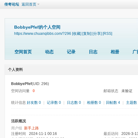
传奇论坛
返回首页
BobbyePfef的个人空间
https://www.chuanqibbs.com/?296
[收藏]
[复制]
[分享]
[RSS]
空间首页
动态
记录
日志
相册
广
个人资料
BobbyePfef
(UID: 296)
空间访问量
0
邮箱状态
未验证
统计信息
好友数 0
|
记录数 0
|
日志数 0
|
相册数 0
|
回帖数 4
|
主题数 
活跃概况
用户组
新手上路
注册时间
2024-11-1 00:16
最后访问
2026-3-1