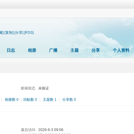
藏]
[复制]
[分享]
[RSS]
日志
相册
广播
主题
分享
个人资料
邮箱状态
未验证
|
相册数 0
|
回帖数 0
|
主题数 1
|
分享数 0
最后访问
2026-6-3 09:06