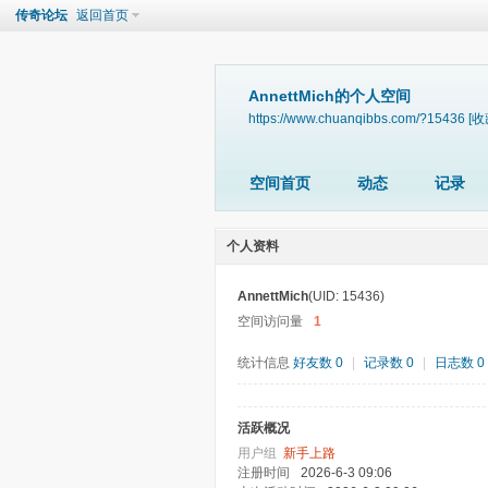
传奇论坛
返回首页
AnnettMich的个人空间
https://www.chuanqibbs.com/?15436
[收
空间首页
动态
记录
个人资料
AnnettMich
(UID: 15436)
空间访问量
1
统计信息
好友数 0
|
记录数 0
|
日志数 0
活跃概况
用户组
新手上路
注册时间
2026-6-3 09:06