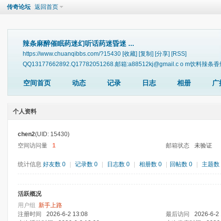
传奇论坛
返回首页
辣条麻醉催眠药迷幻听话药迷昏迷 ...
https://www.chuanqibbs.com/?15430
[收藏]
[复制]
[分享]
[RSS]
QQ13177662892.Q17782051268.邮箱:a88512kj@gmail.
空间首页
动态
记录
日志
相册
广
个人资料
chen2
(UID: 15430)
空间访问量
1
邮箱状态
未验证
统计信息
好友数 0
|
记录数 0
|
日志数 0
|
相册数 0
|
回帖数 0
|
主题数 
活跃概况
用户组
新手上路
注册时间
2026-6-2 13:08
最后访问
2026-6-2 