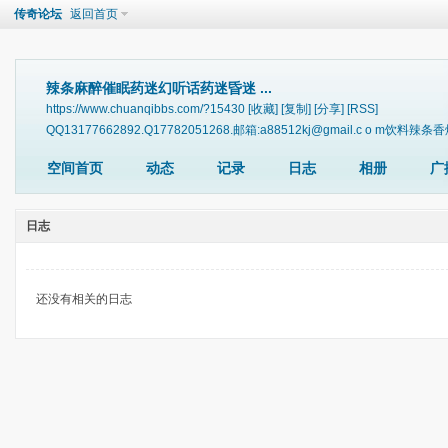
传奇论坛
返回首页
辣条麻醉催眠药迷幻听话药迷昏迷 ...
https://www.chuanqibbs.com/?15430
[收藏]
[复制]
[分享]
[RSS]
QQ13177662892.Q17782051268.邮箱:a88512kj@gmail.
空间首页
动态
记录
日志
相册
广
日志
还没有相关的日志