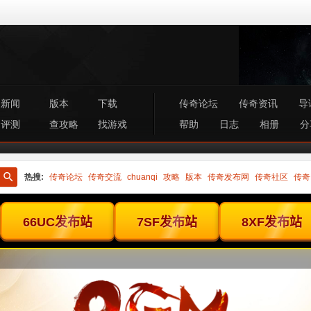
新闻
版本
下载
传奇论坛
传奇资讯
导
评测
查攻略
找游戏
帮助
日志
相册
分
热搜:
传奇论坛
传奇交流
chuanqi
攻略
版本
传奇发布网
传奇社区
传奇
搜
索