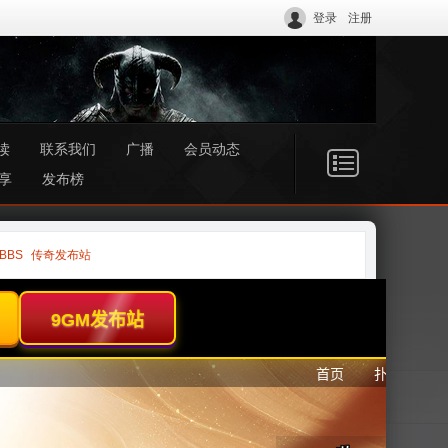
登录
注册
读
联系我们
广播
会员动态
享
发布榜
BBS
传奇发布站