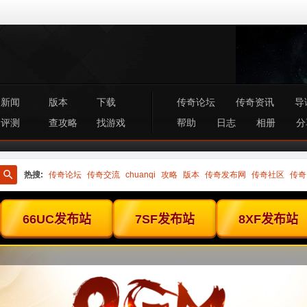
新闻
版本
下载
传奇论坛
传奇资讯
导
评测
查攻略
找游戏
帮助
日志
相册
分
热搜:
传奇论坛
传奇交流
chuanqi
攻略
版本
传奇发布网
传奇社区
传奇
搜
索