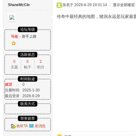
ShaneMcCle
发表于 2026-6-29 19:31:14
|
显示全部楼层
传奇中最经典的地图，猪洞永远是玩家最
论坛等级
等級：
新手上路
活跃状态
0
5
2
主题
帖子
积分
时间轨迹
威望
0
注册时间
2025-1-30
最后登录
2026-6-29
联系方式
荣誉勋章
收听TA
发消息