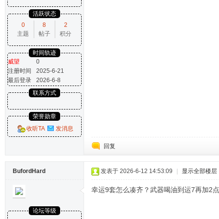
活跃状态
0
8
2
主题
帖子
积分
时间轨迹
威望
0
注册时间
2025-6-21
最后登录
2026-6-8
联系方式
荣誉勋章
收听TA
发消息
回复
BufordHard
发表于 2026-6-12 14:53:09
|
显示全部楼层
幸运9套怎么凑齐？武器喝油到运7再加2
论坛等级