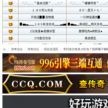
传奇论坛
传奇论坛
综合交流区
求问攻沙发多少红包？指挥嗓子喊哑值
传
»
›
›
›