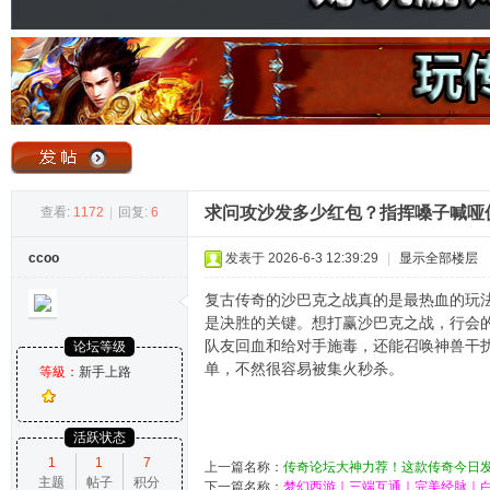
奇
求问攻沙发多少红包？指挥嗓子喊哑
查看:
1172
|
回复:
6
ccoo
发表于 2026-6-3 12:39:29
|
显示全部楼层
论
复古传奇的沙巴克之战真的是最热血的玩
是决胜的关键。想打赢沙巴克之战，行会
队友回血和给对手施毒，还能召唤神兽干
论坛等级
单，不然很容易被集火秒杀。
等級：
新手上路
活跃状态
1
1
7
上一篇名称：
传奇论坛大神力荐！这款传奇今日发
主题
帖子
积分
坛
下一篇名称：
梦幻西游｜三端互通｜完美经脉｜