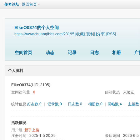
传奇论坛
返回首页
ElkeO0374的个人空间
https://www.chuanqibbs.com/?3195
[收藏]
[复制]
[分享]
[RSS]
空间首页
动态
记录
日志
相册
广
个人资料
ElkeO0374
(UID: 3195)
空间访问量
0
邮箱状态
未验证
统计信息
好友数 0
|
记录数 0
|
日志数 0
|
相册数 0
|
回帖数 4
|
主题数 
活跃概况
用户组
新手上路
注册时间
2025-1-5 20:29
最后访问
2026-6-5 