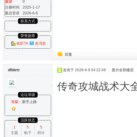
威望
0
注册时间
2025-1-17
最后登录
2026-6-6
联系方式
荣誉勋章
收听TA
发消息
回复
dfbbrtr
发表于 2026-6-9 04:22:49
|
显示全部楼层
传奇攻城战术大
论坛等级
等級：
新手上路
活跃状态
1
5
5
主题
帖子
积分