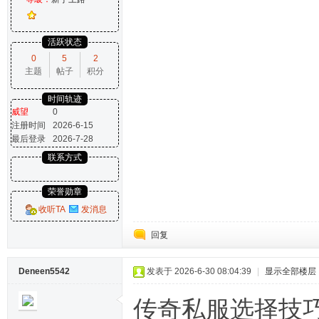
活跃状态
0
5
2
主题
帖子
积分
时间轨迹
威望
0
注册时间
2026-6-15
最后登录
2026-7-28
联系方式
荣誉勋章
收听TA
发消息
回复
Deneen5542
发表于 2026-6-30 08:04:39
|
显示全部楼层
传奇私服选择技