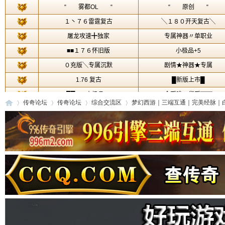
传奇论坛
传奇论坛
综合交流区
梦幻西游｜三端互通｜完美经脉｜白嫖
传
»
›
›
›