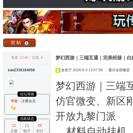
奇
梦幻西游｜三端互通｜完美经脉｜白
查看:
1246
|
回复:
6
sun2336164058
发表于 2026-6-3 13:07:58
|
显示全部楼层
论
梦幻西游｜三端
论坛等级
仿官微变、新区刚开
等級：
注册会员
开放九黎门派
活跃状态
11
11
59
材料自动挂机
主题
帖子
积分
坛