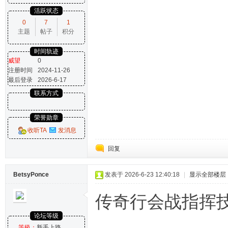
活跃状态
0
7
1
主题
帖子
积分
时间轨迹
威望
0
注册时间
2024-11-26
最后登录
2026-6-17
联系方式
荣誉勋章
收听TA
发消息
回复
BetsyPonce
发表于 2026-6-23 12:40:18
|
显示全部楼层
传奇行会战指挥
论坛等级
等級：
新手上路