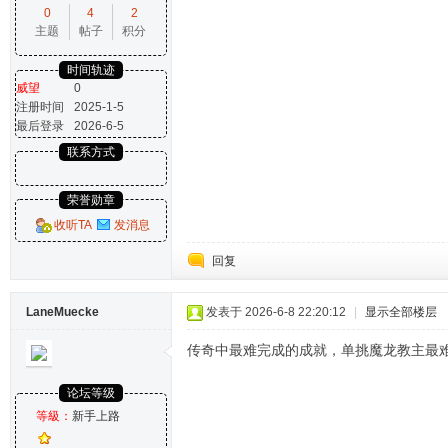
0
4
2
主题
帖子
积分
时间轨迹
威望
0
注册时间
2025-1-5
最后登录
2026-6-5
联系方式
荣誉勋章
收听TA
发消息
回复
LaneMuecke
发表于 2026-6-8 22:20:12
|
显示全部楼层
传奇中最难完成的成就，单挑魔龙教主最
论坛等级
等級：
新手上路