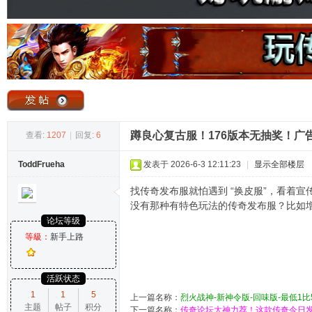
奇
蹲良心复古服！176版本无抽奖！广
查看:
1207
|
回复:
6
ToddFrueha
发表于 2026-6-3 12:11:23
|
显示全部楼层
论
找传奇发布服就怕遇到 “换皮服”，看着
没有那种有特色玩法的传奇发布服？比如
论坛等级
等級：
新手上路
活跃状态
1
1
5
上一篇名称：
烈火战神-新神令版-回味版-最低1比
主题
帖子
积分
坛
下一篇名称：
传奇论坛大神力荐！这款传奇今日发