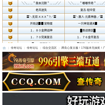
传奇论坛
传奇论坛
综合交流区
蹲良心复古服！176版本无抽奖！广告
传
»
›
›
›