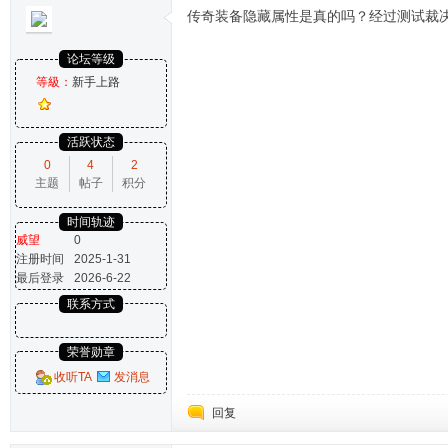
传奇装备隐藏属性是真的吗？经过测试裁
论坛等级
等級：
新手上路
活跃状态
0
4
2
主题
帖子
积分
时间轨迹
威望
0
注册时间
2025-1-31
最后登录
2026-6-22
联系方式
荣誉勋章
收听TA
发消息
回复