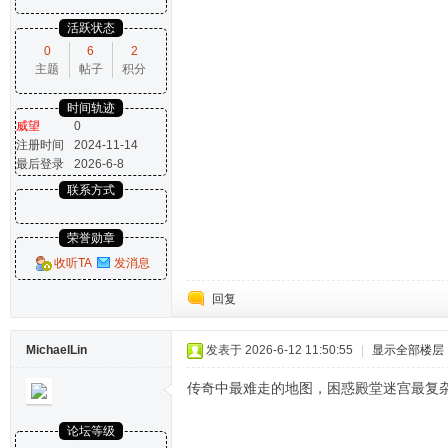
活跃状态
0
6
2
主题
帖子
积分
时间轨迹
威望
0
注册时间
2024-11-14
最后登录
2026-6-8
联系方式
荣誉勋章
收听TA
发消息
回复
MichaelLin
发表于 2026-6-12 11:50:55
|
显示全部楼层
传奇中最难走的地图，困惑殿堂迷宫最复
论坛等级