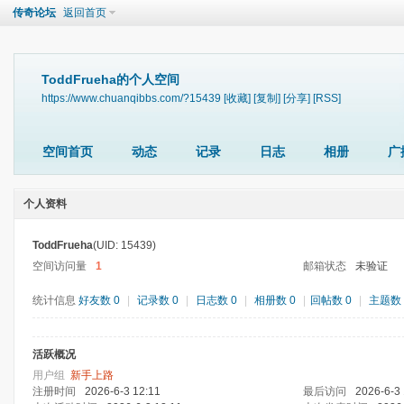
传奇论坛
返回首页
ToddFrueha的个人空间
https://www.chuanqibbs.com/?15439
[收藏]
[复制]
[分享]
[RSS]
空间首页
动态
记录
日志
相册
广
个人资料
ToddFrueha
(UID: 15439)
空间访问量
1
邮箱状态
未验证
统计信息
好友数 0
|
记录数 0
|
日志数 0
|
相册数 0
|
回帖数 0
|
主题数 
活跃概况
用户组
新手上路
注册时间
2026-6-3 12:11
最后访问
2026-6-3 