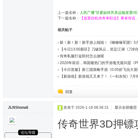
上一篇名称：
人民广播”甘肃如何开具运输发票/
下一篇名称：
【放置挂机传奇单职业】勇者传说
相关帖子
›
新！新！新！新手游上线啦！《咻咻咻军团》5月2
›
【今日13:00新区】刀破风云，笑定江湖《刀
›
传奇私服打金防封怎么做呢
›
2020年前后，韩国最热门的手游毫无疑问是《PUB
›
【今日首服】新三国策略手游《0.05折飞虫大冒险
›
【新游戏】新游戏又又来了！《一剑永恒》7月9号
回复
JLNShona6
发表于 2026-1-16 08:36:31
|
显示全部楼层
传奇世界3D押镖
论坛等级