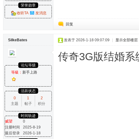
荣誉勋章
收听TA
发消息
回复
SilkeBates
发表于 2026-1-18 09:07:09
|
显示全部楼层
传奇3G版结婚系
论坛等级
等級：
新手上路
活跃状态
0
1
2
主题
帖子
积分
时间轨迹
威望
0
注册时间
2025-8-19
最后登录
2026-1-18