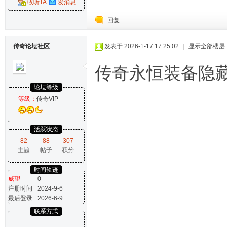
收听TA
发消息
回复
传奇论坛社区
发表于 2026-1-17 17:25:02
|
显示全部楼层
传奇永恒装备隐
论坛等级
等級：
传奇VIP
活跃状态
82
88
307
主题
帖子
积分
时间轨迹
威望
0
注册时间
2024-9-6
最后登录
2026-6-9
联系方式