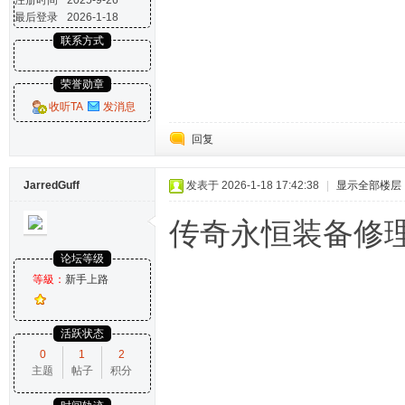
注册时间
2025-9-26
最后登录
2026-1-18
联系方式
荣誉勋章
收听TA
发消息
回复
JarredGuff
发表于 2026-1-18 17:42:38
|
显示全部楼层
传奇永恒装备修
论坛等级
等級：
新手上路
活跃状态
0
1
2
主题
帖子
积分