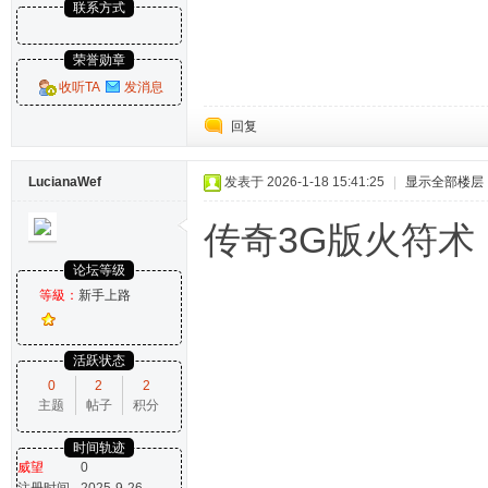
联系方式
荣誉勋章
收听TA
发消息
回复
LucianaWef
发表于 2026-1-18 15:41:25
|
显示全部楼层
传奇3G版火符
论坛等级
等級：
新手上路
活跃状态
0
2
2
主题
帖子
积分
时间轨迹
威望
0