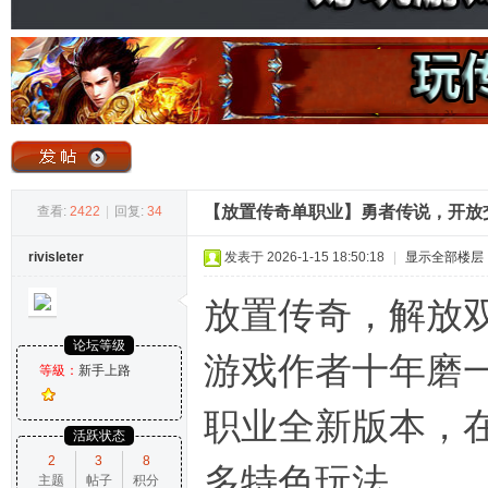
奇
【放置传奇单职业】勇者传说，开放
查看:
2422
|
回复:
34
rivisleter
发表于 2026-1-15 18:50:18
|
显示全部楼层
论
放置传奇，解放
论坛等级
游戏作者十年磨
等級：
新手上路
职业全新版本，
活跃状态
2
3
8
多特色玩法。
主题
帖子
积分
坛