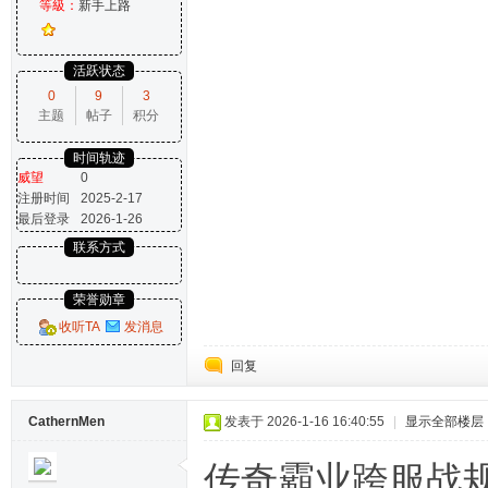
等級：
新手上路
活跃状态
0
9
3
主题
帖子
积分
时间轨迹
威望
0
注册时间
2025-2-17
最后登录
2026-1-26
联系方式
荣誉勋章
收听TA
发消息
回复
CathernMen
发表于 2026-1-16 16:40:55
|
显示全部楼层
传奇霸业跨服战规