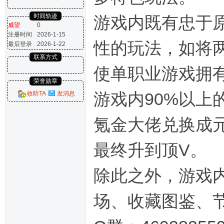
时间轨迹
游戏内既有忠于
威望
0
注册时间
2026-1-15
性的玩法，如将
最后登录
2026-1-22
联系方式
使单职业游戏拥
荣誉勋章
游戏内90%以
收听TA
发消息
氪金大佬兑换成
最终升到顶V。
除此之外，游戏内
场、收藏图鉴、