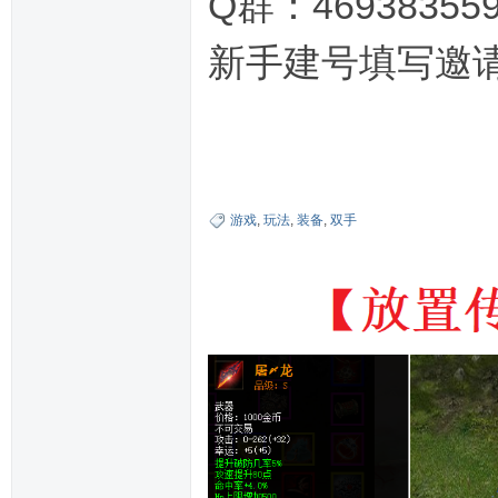
Q群：46938355
新手建号填写邀
游戏
,
玩法
,
装备
,
双手