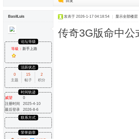
回复
BasilLuis
发表于 2026-1-17 04:18:54
|
显示全部楼层
传奇3G版命中公
论坛等级
等級：
新手上路
活跃状态
0
15
2
主题
帖子
积分
时间轨迹
威望
0
注册时间
2025-4-10
最后登录
2026-8-6
联系方式
荣誉勋章