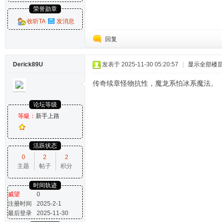
荣誉勋章
收听TA
发消息
回复
Derick89U
发表于 2025-11-30 05:20:57
|
显示全部楼
传奇续章怪物抗性，魔龙系怕冰系魔法。
论坛等级
等級：
新手上路
活跃状态
0
2
2
主题
帖子
积分
时间轨迹
威望
0
注册时间
2025-2-1
最后登录
2025-11-30