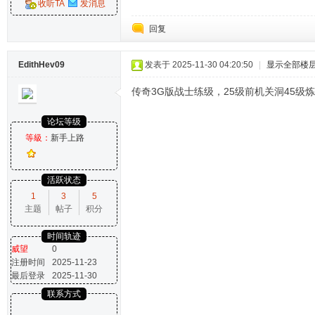
收听TA
发消息
回复
EdithHev09
发表于 2025-11-30 04:20:50
|
显示全部楼
传奇3G版战士练级，25级前机关洞45级
论坛等级
等級：
新手上路
活跃状态
1
3
5
主题
帖子
积分
时间轨迹
威望
0
注册时间
2025-11-23
最后登录
2025-11-30
联系方式