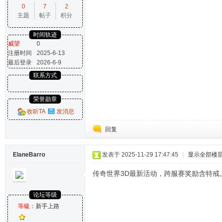
0
7
2
主题
帖子
积分
时间轨迹
威望
0
注册时间
2025-6-13
最后登录
2026-6-9
联系方式
荣誉勋章
收听TA
发消息
回复
ElaneBarro
发表于 2025-11-29 17:47:45
|
显示全部楼
传奇世界3D最新活动，跨服赛奖励含特戒
论坛等级
等級：
新手上路