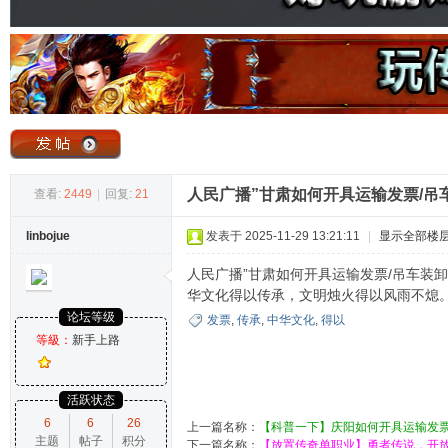
奇
人民广播”甘肃如何开具运输发票/吊
查看:
2449
|
回复:
21
linbojue
发表于 2025-11-29 13:21:11
|
显示全部楼
论
人民广播”甘肃如何开具运输发票/吊车装卸费电子
华文化得以传承，文明烛火得以风雨不熄
论坛等级
发票
,
传承
,
中华文化
,
得以
等級：
新手上路
活跃状态
6
6
26
上一篇名称：
【科普一下】庆阳如何开具运输发票
主题
帖子
积分
坛
下一篇名称：
【放置传奇单职业】勇者传说，开