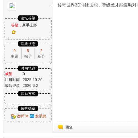
传奇世界3D冲锋技能，等级差才能撞动对
论坛等级
等級：
新手上路
活跃状态
0
5
2
主题
帖子
积分
时间轨迹
威望
0
注册时间
2025-10-20
最后登录
2026-6-2
联系方式
荣誉勋章
收听TA
发消息
回复