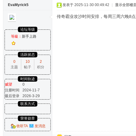
EvaMyrick5
发表于 2025-11-30 00:49:42
|
显示全部楼
传奇霸业攻沙时间安排，每周三周六晚8
论坛等级
等級：
新手上路
活跃状态
0
10
2
主题
帖子
积分
时间轨迹
威望
0
注册时间
2024-11-7
最后登录
2026-3-29
联系方式
荣誉勋章
收听TA
发消息