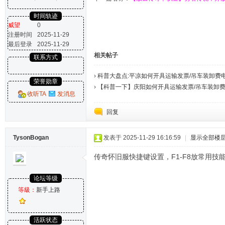
时间轨迹
威望
0
注册时间
2025-11-29
最后登录
2025-11-29
相关帖子
联系方式
›
科普大盘点:平凉如何开具运输发票/吊车装卸费
荣誉勋章
›
【科普一下】庆阳如何开具运输发票/吊车装卸
收听TA
发消息
回复
TysonBogan
发表于 2025-11-29 16:16:59
|
显示全部楼
传奇怀旧服快捷键设置，F1-F8放常用技
论坛等级
等級：
新手上路
活跃状态