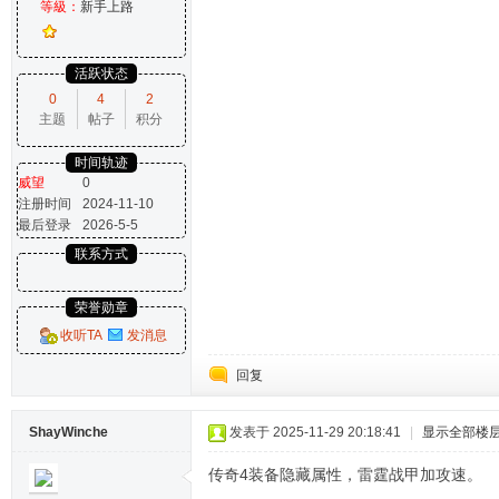
等級：
新手上路
活跃状态
0
4
2
主题
帖子
积分
时间轨迹
威望
0
注册时间
2024-11-10
最后登录
2026-5-5
联系方式
荣誉勋章
收听TA
发消息
回复
ShayWinche
发表于 2025-11-29 20:18:41
|
显示全部楼
传奇4装备隐藏属性，雷霆战甲加攻速。