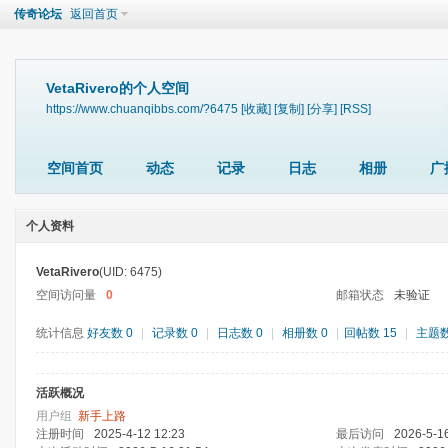
传奇论坛
返回首页
VetaRivero的个人空间
https://www.chuanqibbs.com/?6475
[收藏]
[复制]
[分享]
[RSS]
空间首页
动态
记录
日志
相册
广
个人资料
VetaRivero
(UID: 6475)
空间访问量
0
邮箱状态
未验证
统计信息
好友数 0
|
记录数 0
|
日志数 0
|
相册数 0
|
回帖数 15
|
主题数
活跃概况
用户组
新手上路
注册时间
2025-4-12 12:23
最后访问
2026-5-1