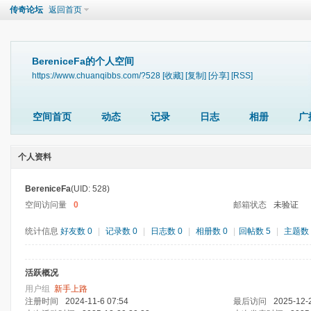
传奇论坛
返回首页
BereniceFa的个人空间
https://www.chuanqibbs.com/?528
[收藏]
[复制]
[分享]
[RSS]
空间首页
动态
记录
日志
相册
广
个人资料
BereniceFa
(UID: 528)
空间访问量
0
邮箱状态
未验证
统计信息
好友数 0
|
记录数 0
|
日志数 0
|
相册数 0
|
回帖数 5
|
主题数 
活跃概况
用户组
新手上路
注册时间
2024-11-6 07:54
最后访问
2025-12-