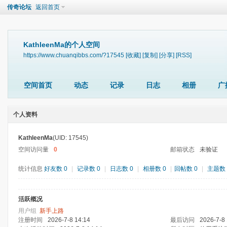
传奇论坛
返回首页
KathleenMa的个人空间
https://www.chuanqibbs.com/?17545
[收藏]
[复制]
[分享]
[RSS]
空间首页
动态
记录
日志
相册
广
个人资料
KathleenMa
(UID: 17545)
空间访问量
0
邮箱状态
未验证
统计信息
好友数 0
|
记录数 0
|
日志数 0
|
相册数 0
|
回帖数 0
|
主题数 
活跃概况
用户组
新手上路
注册时间
2026-7-8 14:14
最后访问
2026-7-8 