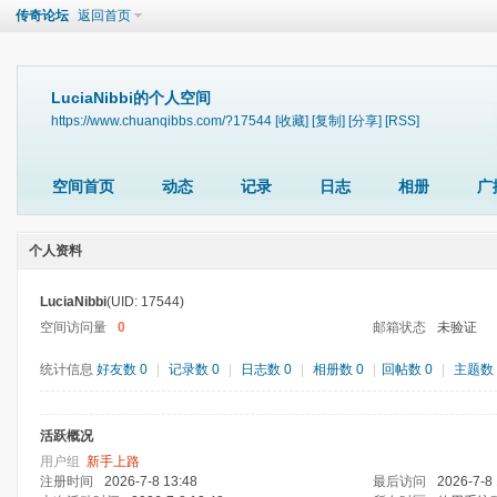
传奇论坛
返回首页
LuciaNibbi的个人空间
https://www.chuanqibbs.com/?17544
[收藏]
[复制]
[分享]
[RSS]
空间首页
动态
记录
日志
相册
广
个人资料
LuciaNibbi
(UID: 17544)
空间访问量
0
邮箱状态
未验证
统计信息
好友数 0
|
记录数 0
|
日志数 0
|
相册数 0
|
回帖数 0
|
主题数 
活跃概况
用户组
新手上路
注册时间
2026-7-8 13:48
最后访问
2026-7-8 