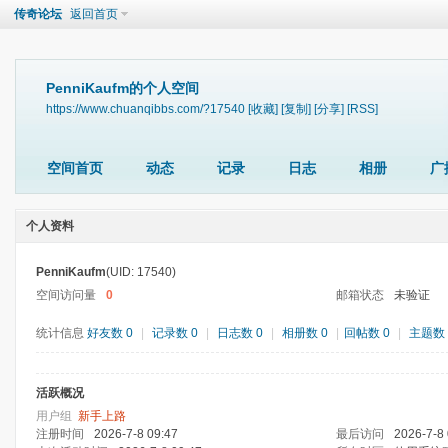
传奇论坛
返回首页
PenniKaufm的个人空间
https://www.chuanqibbs.com/?17540
[收藏]
[复制]
[分享]
[RSS]
空间首页
动态
记录
日志
相册
广
个人资料
PenniKaufm
(UID: 17540)
空间访问量
0
邮箱状态
未验证
统计信息
好友数 0
|
记录数 0
|
日志数 0
|
相册数 0
|
回帖数 0
|
主题数 
活跃概况
用户组
新手上路
注册时间
2026-7-8 09:47
最后访问
2026-7-8 