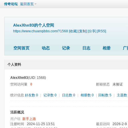
传奇论坛
返回首页
AlexXhn93的个人空间
https://www.chuanqibbs.com/?1568
[收藏]
[复制]
[分享]
[RSS]
空间首页
动态
记录
日志
相册
广
个人资料
AlexXhn93
(UID: 1568)
空间访问量
0
邮箱状态
未验证
统计信息
好友数 0
|
记录数 0
|
日志数 0
|
相册数 0
|
回帖数 5
|
主题数 
活跃概况
用户组
新手上路
注册时间
2024-11-25 13:51
最后访问
2026-2-9 