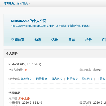
传奇论坛
返回首页
Kisha52265的个人空间
https://www.chuanqibbs.com/?15442
[收藏]
[复制]
[分享]
[RSS]
空间首页
动态
记录
日志
相册
广
个人资料
Kisha52265
(UID: 15442)
空间访问量
0
邮箱状态
未验证
统计信息
好友数 0
|
记录数 0
|
日志数 0
|
相册数 0
|
回帖数 3
|
主题数 
活跃概况
用户组
新手上路
注册时间
2026-6-3 13:49
最后访问
2026-6-1