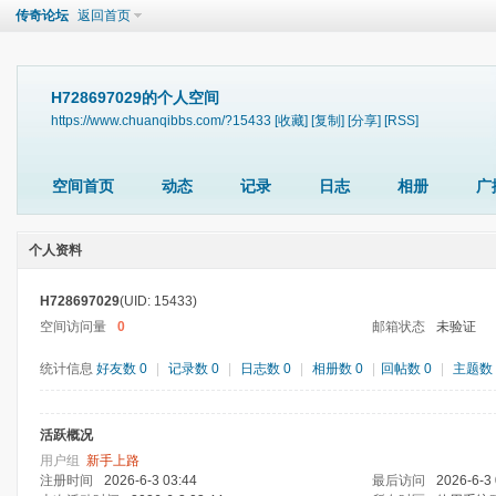
传奇论坛
返回首页
H728697029的个人空间
https://www.chuanqibbs.com/?15433
[收藏]
[复制]
[分享]
[RSS]
空间首页
动态
记录
日志
相册
广
个人资料
H728697029
(UID: 15433)
空间访问量
0
邮箱状态
未验证
统计信息
好友数 0
|
记录数 0
|
日志数 0
|
相册数 0
|
回帖数 0
|
主题数 
活跃概况
用户组
新手上路
注册时间
2026-6-3 03:44
最后访问
2026-6-3 