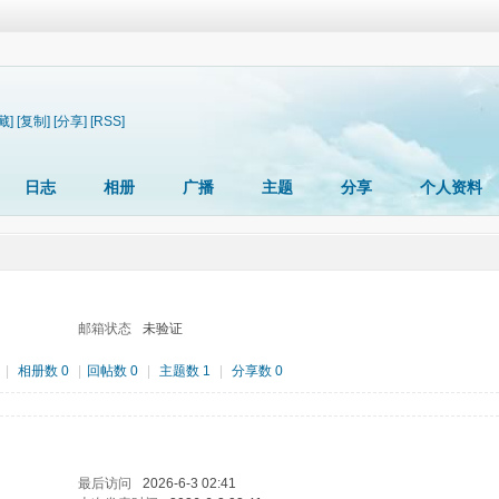
藏]
[复制]
[分享]
[RSS]
日志
相册
广播
主题
分享
个人资料
邮箱状态
未验证
|
相册数 0
|
回帖数 0
|
主题数 1
|
分享数 0
最后访问
2026-6-3 02:41