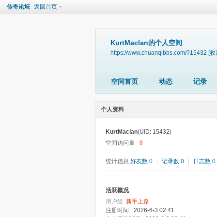
传奇论坛
返回首页
KurtMaclan的个人空间
https://www.chuanqibbs.com/?15432
[收
空间首页
动态
记录
个人资料
KurtMaclan
(UID: 15432)
空间访问量
0
统计信息
好友数 0
|
记录数 0
|
日志数 0
活跃概况
用户组
新手上路
注册时间
2026-6-3 02:41