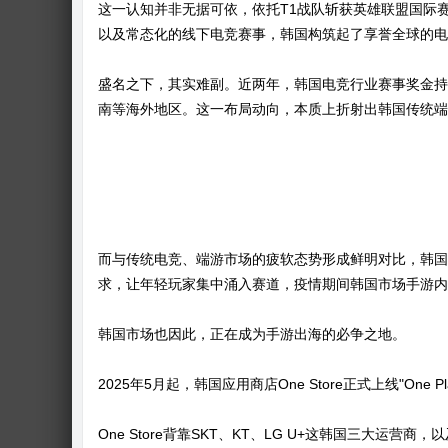
这一认知并非无据可依，依托T1战队斩获英雄联盟国际
以及常态化的线下电竞赛事，韩国构筑起了享誉全球的电
奇
盛名之下，其实难副。近两年，韩国电竞行业赛事奖金持
南等海外地区。这一布局动向，本质上折射出韩国传统端
论
而与传统电竞、端游市场的疲软态势形成鲜明对比，韩国
求，让年轻玩家集中涌入赛道，疫情期间韩国市场手游内购
韩国市场也因此，正在成为手游出海的必争之地。
2025年5月起，韩国应用商店One Store正式上线"On
One Store背靠SKT、KT、LG U+这韩国三大运
坛