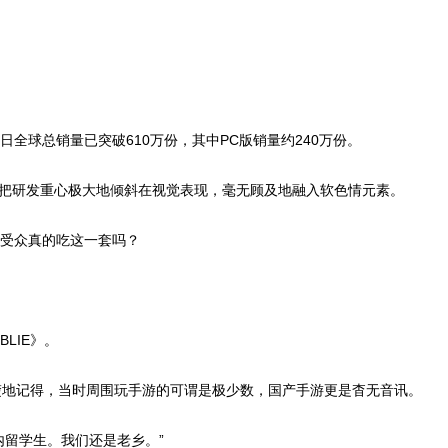
日全球总销量已突破610万份，其中PC版销量约240万份。
IVE》，把研发重心极大地倾斜在视觉表现，毫无顾及地融入软色情元素。
受众真的吃这一套吗？
LIE》。
楚地记得，当时周围玩手游的可谓是极少数，国产手游更是杳无音讯。
内留学生。我们还是老乡。”