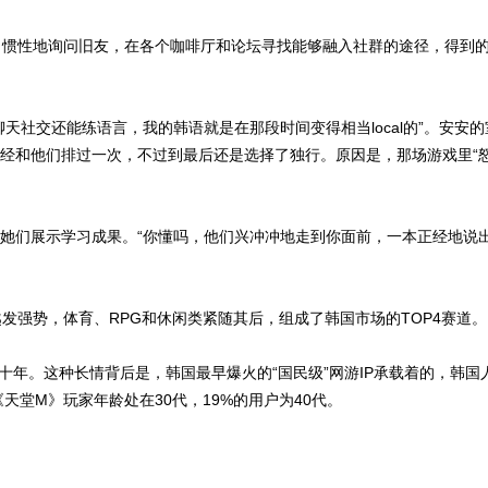
习惯性地询问旧友，在各个咖啡厅和论坛寻找能够融入社群的途径，得到
天社交还能练语言，我的韩语就是在那段时间变得相当local的”。安安的
经和他们排过一次，不过到最后还是选择了独行。原因是，那场游戏里“
她们展示学习成果。“你懂吗，他们兴冲冲地走到你面前，一本正经地说
G品类越发强势，体育、RPG和休闲类紧随其后，组成了韩国市场的TOP4赛道。
年。这种长情背后是，韩国最早爆火的“国民级”网游IP承载着的，韩国
的《天堂M》玩家年龄处在30代，19%的用户为40代。