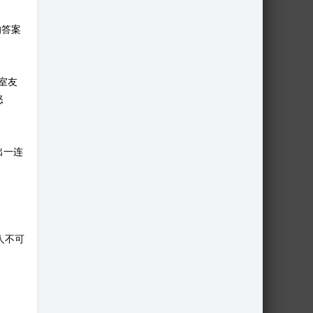
的答案
室友
怒
出一连
人不可