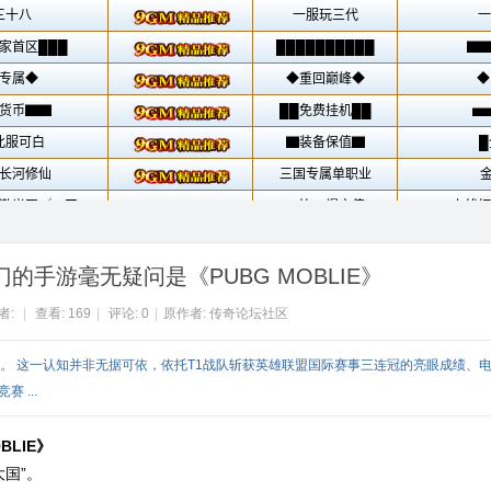
门的手游毫无疑问是《PUBG MOBLIE》
者:
|
查看:
169
|
评论: 0
|
原作者: 传奇论坛社区
国”。 这一认知并非无据可依，依托T1战队斩获英雄联盟国际赛事三连冠的亮眼成绩、
 ...
BLIE》
国”。