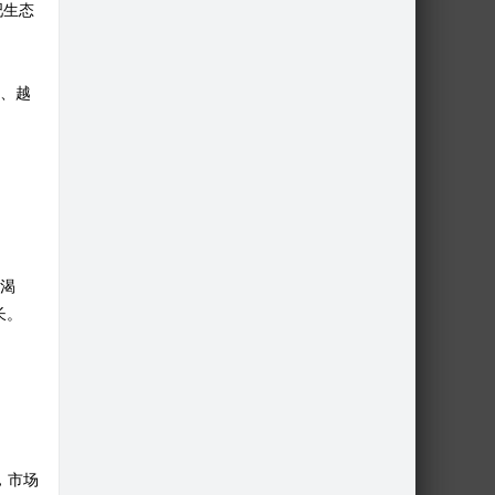
吧生态
、越
渴
长。
，市场