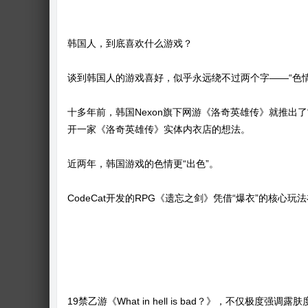
韩国人，到底喜欢什么游戏？
谈到韩国人的游戏喜好，似乎永远绕不过两个字——“色情
十多年前，韩国Nexon旗下网游《洛奇英雄传》就推出
开一家《洛奇英雄传》实体内衣店的想法。
近两年，韩国游戏的色情更“出色”。
CodeCat开发的RPG《遗忘之剑》凭借“爆衣”的核心
19禁乙游《What in hell is bad？》，不仅极度