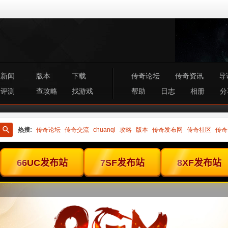
新闻
版本
下载
传奇论坛
传奇资讯
导
评测
查攻略
找游戏
帮助
日志
相册
分
热搜:
传奇论坛
传奇交流
chuanqi
攻略
版本
传奇发布网
传奇社区
传奇
搜
索