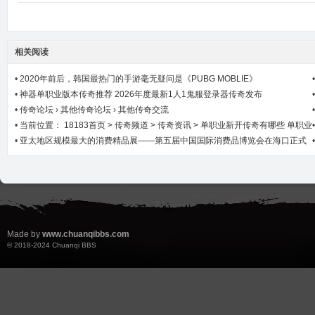
相关阅读
•
2020年前后，韩国最热门的手游毫无疑问是《PUBG MOBLIE》
•
神器单职业版本传奇推荐 2026年度最新1人1鬼服登录器传奇发布
•
传奇论坛 › 其他传奇论坛 › 其他传奇交流
•
当前位置： 18183首页 > 传奇频道 > 传奇资讯 > 单职业新开传奇有哪些 单职业
新开传奇推荐
•
亚太地区规模最大的消费精品展——第五届中国国际消费品博览会在海口正式
启幕 ...
Made by
www.chuanqibbs.com
© 2018-2024
Chuanqi BBS