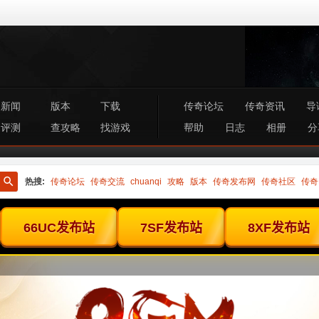
新闻
版本
下载
传奇论坛
传奇资讯
导
评测
查攻略
找游戏
帮助
日志
相册
分
热搜:
传奇论坛
传奇交流
chuanqi
攻略
版本
传奇发布网
传奇社区
传奇
搜
索