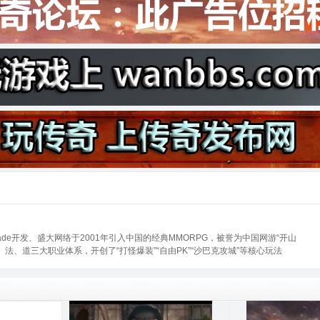
de开发、盛大网络于2001年引入中国的经典MMORPG，被誉为中国网游“开山
法、道三大职业体系，开创了“打怪爆装”“自由PK”“沙巴克攻城”等核心玩法