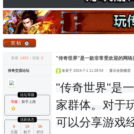
奇
"传奇世界"是一款非常受欢迎的网
查看:
1403
|
回复:
0
传奇交流论坛
发表于 2024-7-1 11:28:54
|
显示全部楼层
论
"传奇世界"是
论坛等级
家群体。对于
等級：
新手上路
可以分享游戏
活跃状态
8
19
36
主题
帖子
积分
坛