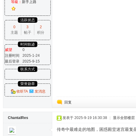
等級：
新手上路
活跃状态
0
3
2
主题
帖子
积分
时间轨迹
威望
0
注册时间
2025-1-24
最后登录
2025-9-15
联系方式
荣誉勋章
收听TA
发消息
回复
ChantalRes
发表于 2025-9-19 16:30:38
|
显示全部楼层
传奇中最难走的地图，困惑殿堂迷宫最复