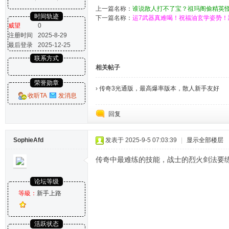
上一篇名称：
谁说散人打不了宝？祖玛阁偷精英
时间轨迹
下一篇名称：
运7武器真难喝！祝福油玄学姿势！
威望
0
注册时间
2025-8-29
最后登录
2025-12-25
联系方式
相关帖子
荣誉勋章
›
传奇3光通版，最高爆率版本，散人新手友好
收听TA
发消息
回复
SophieAfd
发表于 2025-9-5 07:03:39
|
显示全部楼层
传奇中最难练的技能，战士的烈火剑法要
论坛等级
等級：
新手上路
活跃状态