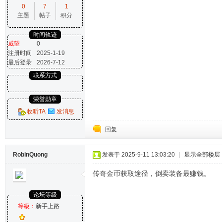
0
7
1
主题
帖子
积分
时间轨迹
威望
0
注册时间
2025-1-19
最后登录
2026-7-12
联系方式
荣誉勋章
收听TA
发消息
回复
RobinQuong
发表于 2025-9-11 13:03:20
|
显示全部楼层
传奇金币获取途径，倒卖装备最赚钱。
论坛等级
等級：
新手上路