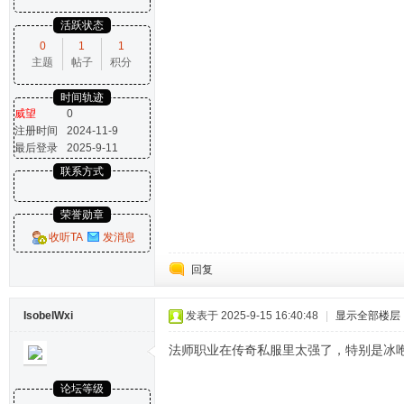
活跃状态
0
1
1
主题
帖子
积分
时间轨迹
威望
0
注册时间
2024-11-9
最后登录
2025-9-11
联系方式
荣誉勋章
收听TA
发消息
回复
IsobelWxi
发表于 2025-9-15 16:40:48
|
显示全部楼层
法师职业在传奇私服里太强了，特别是冰
论坛等级