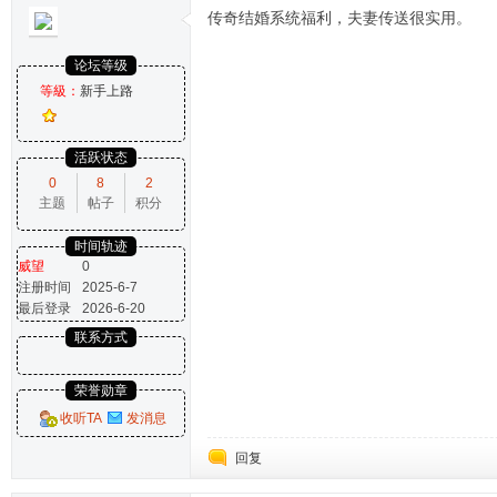
传奇结婚系统福利，夫妻传送很实用。
论坛等级
等級：
新手上路
活跃状态
0
8
2
主题
帖子
积分
时间轨迹
威望
0
注册时间
2025-6-7
最后登录
2026-6-20
联系方式
荣誉勋章
收听TA
发消息
回复