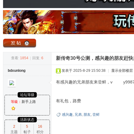
奇
新传奇30号公测，感兴趣的朋友赶快
查看:
1854
|
回复:
6
bdxunlong
发表于 2025-8-29 15:50:38
|
显示全部楼层
论
有感兴趣的兄弟朋友来尝鲜，v y998
论坛等级
有礼包，路费
等級：
新手上路
感兴趣
,
兄弟
,
朋友
,
尝鲜
活跃状态
2
5
16
主题
帖子
积分
坛