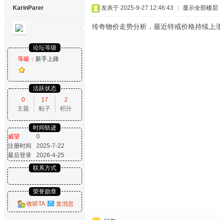
KarinParer
发表于 2025-9-27 12:46:43
|
显示全部楼层
传奇物价走势分析，最近特戒价格持续上
论坛等级
等級：
新手上路
活跃状态
0
17
2
主题
帖子
积分
时间轨迹
威望
0
注册时间
2025-7-22
最后登录
2026-4-25
联系方式
荣誉勋章
收听TA
发消息