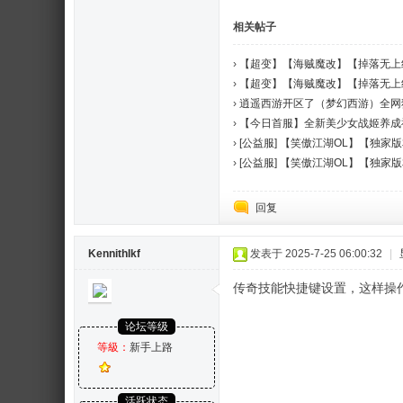
相关帖子
›
【超变】【海贼魔改】【掉落无上
›
【超变】【海贼魔改】【掉落无上
›
逍遥西游开区了（梦幻西游）全网
›
【今日首服】全新美少女战姬养成福
›
[公益服] 【笑傲江湖OL】【独
›
[公益服] 【笑傲江湖OL】【独
回复
KennithIkf
发表于 2025-7-25 06:00:32
|
传奇技能快捷键设置，这样操
论坛等级
等級：
新手上路
活跃状态