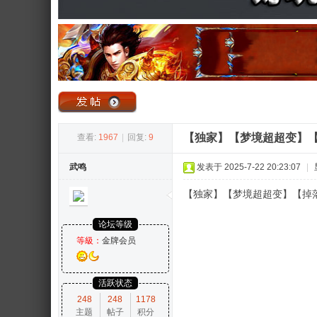
奇
【独家】【梦境超超变】【
查看:
1967
|
回复:
9
武鸣
发表于 2025-7-22 20:23:07
|
论
【独家】【梦境超超变】【掉
论坛等级
等級：
金牌会员
活跃状态
248
248
1178
主题
帖子
积分
坛