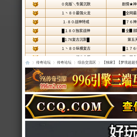
传奇论坛
传奇论坛
综合交流区
【独家】【梦境超超变】
传
»
›
›
›