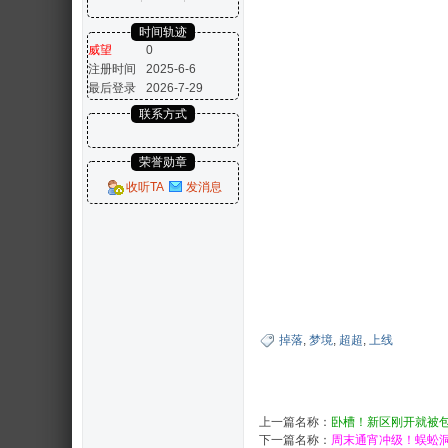
时间轨迹
威望
0
注册时间
2025-6-6
最后登录
2026-7-29
联系方式
荣誉勋章
收听TA
发消息
掉落
,
梦境
,
超超
,
上线
上一篇名称：
卧槽！新区刚开就被
下一篇名称：
周末通宵冲级！蜈蚣