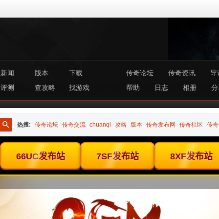
新闻
版本
下载
传奇论坛
传奇资讯
导
评测
查攻略
找游戏
帮助
日志
相册
分
热搜:
传奇论坛
传奇交流
chuanqi
攻略
版本
传奇发布网
传奇社区
传奇
搜
索