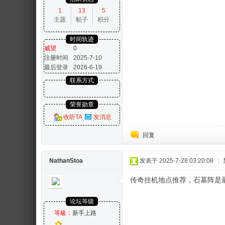
1
13
5
主题
帖子
积分
时间轨迹
威望
0
注册时间
2025-7-10
最后登录
2026-6-19
联系方式
荣誉勋章
收听TA
发消息
回复
NathanStoa
发表于 2025-7-28 03:20:08
|
传奇挂机地点推荐，石墓阵是
论坛等级
等級：
新手上路