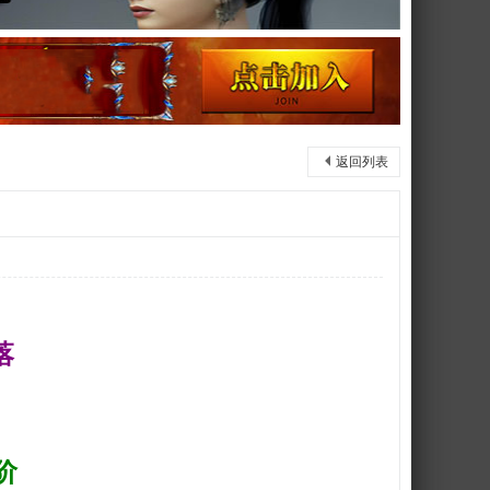
返回列表
落
图
阶