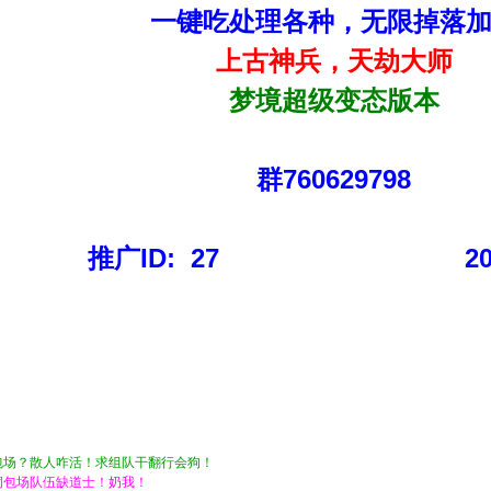
一键吃处理各种，无限掉落
上古神兵，天劫大师
梦境超级变态版本
群760629798
推广ID: 27 2025/
包场？散人咋活！求组队干翻行会狗！
洞包场队伍缺道士！奶我！