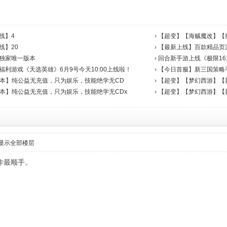
线】4
›
【超变】【海贼魔改】【
线】20
›
【最新上线】百款精品页游
独家唯一版本
›
回合新手游上线《极限16》
利游戏《天选英雄》6月9号今天10:00上线啦！
›
【今日首服】新三国策略手游
家版本】纯公益无充值，只为娱乐，技能绝学无CD
›
【超变】【梦幻西游】【
家版本】纯公益无充值，只为娱乐，技能绝学无CDx
›
【超变】【梦幻西游】【
显示全部楼层
作最顺手。