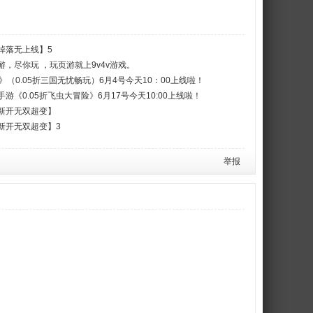
掉落无上线】5
，尽你玩 ，玩页游就上9v4v游戏。
（0.05折三国无忧畅玩）6月4号今天10：00上线啦！
《0.05折飞虫大冒险》6月17号今天10:00上线啦！
新开无双超变】
新开无双超变】3
举报