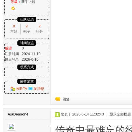
等級：
新手上路
活跃状态
0
9
2
主题
帖子
积分
时间轨迹
威望
0
注册时间
2024-11-19
最后登录
2026-6-10
联系方式
荣誉勋章
收听TA
发消息
回复
AjaDeason4
发表于 2026-6-14 11:32:43
|
显示全部楼层
传奇中最难忘的