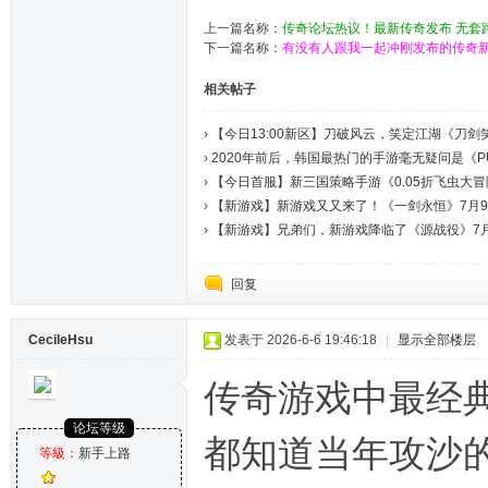
上一篇名称：
传奇论坛热议！最新传奇发布 无套
下一篇名称：
有没有人跟我一起冲刚发布的传奇新
相关帖子
›
【今日13:00新区】刀破风云，笑定江湖《刀
›
2020年前后，韩国最热门的手游毫无疑问是《PUB
›
【今日首服】新三国策略手游《0.05折飞虫大冒险
›
【新游戏】新游戏又又来了！《一剑永恒》7月9号
›
【新游戏】兄弟们，新游戏降临了《源战役》7月28
回复
CecileHsu
发表于 2026-6-6 19:46:18
|
显示全部楼层
传奇游戏中最经典
论坛等级
都知道当年攻沙
等級：
新手上路