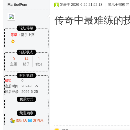
MaribelPom
发表于 2026-6-25 21:52:18
|
显示全部楼层
传奇中最难练的
论坛等级
等級：
新手上路
活跃状态
0
14
1
主题
帖子
积分
时间轨迹
威望
0
注册时间
2024-11-5
最后登录
2026-6-25
联系方式
荣誉勋章
收听TA
发消息