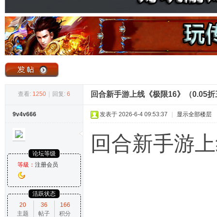
奇
回合新手游上线《极限16》（0.05
查看:
1250
|
回复:
6
9v4v666
发表于 2026-6-4 09:53:37
|
显示全部楼层
论
回合新手游上
论坛等级
等級：
注册会员
活跃状态
20
36
166
主题
帖子
积分
坛