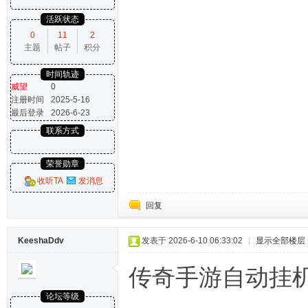
活跃状态
0
11
2
主题
帖子
积分
时间轨迹
威望
0
注册时间
2025-5-16
最后登录
2026-6-23
联系方式
荣誉勋章
收听TA
发消息
回复
KeeshaDdv
发表于 2026-6-10 06:33:02
|
显示全部楼层
传奇手游自动挂
论坛等级