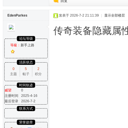
回复
EdenParkes
发表于 2026-7-2 21:11:39
|
显示全部楼层
传奇装备隐藏属
论坛等级
等級：
新手上路
活跃状态
0
5
2
主题
帖子
积分
时间轨迹
威望
0
注册时间
2025-4-16
最后登录
2026-7-2
联系方式
荣誉勋章