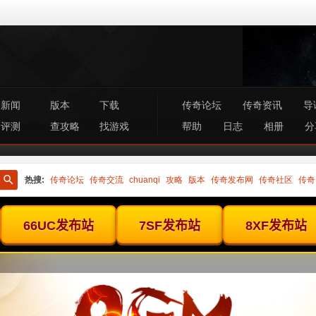
新闻
版本
下载
传奇论坛
传奇资讯
导
评测
查攻略
找游戏
帮助
日志
相册
分
热搜:
传奇论坛
传奇交流
chuanqi
攻略
版本
传奇发布网
传奇社区
传奇
搜
索