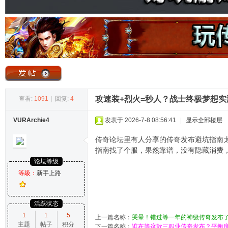
奇
攻速装+烈火=秒人？战士终极梦想
查看:
1091
|
回复:
4
VURArchie4
发表于 2026-7-8 08:56:41
|
显示全部楼层
论
传奇论坛里有人分享的传奇发布避坑指南太
指南找了个服，果然靠谱，没有隐藏消费
论坛等级
等級：
新手上路
活跃状态
1
1
5
上一篇名称：
哭晕！错过等一年的神级传奇发布了
主题
帖子
积分
坛
下一篇名称：
谁在等这款三职业传奇发布？平衡度