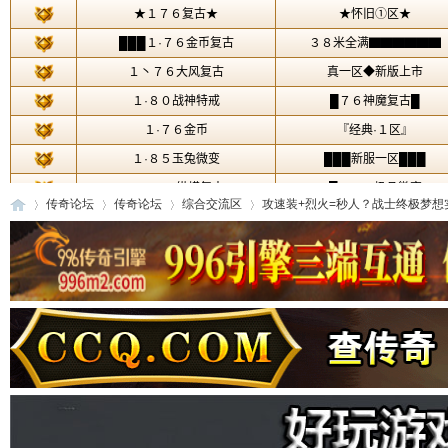
传奇论坛
传奇论坛
综合交流区
攻速装+烈火=秒人？战士终极梦想实测
传
»
›
›
›