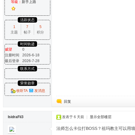
等級：
新手上路
活跃状态
1
7
5
主题
帖子
积分
时间轨迹
威望
0
注册时间
2026-6-18
最后登录
2026-7-28
联系方式
荣誉勋章
收听TA
发消息
回复
IsidraFii3
发表于
6 天前
|
显示全部楼层
法师怎么卡位打BOSS？祖玛教主可以用