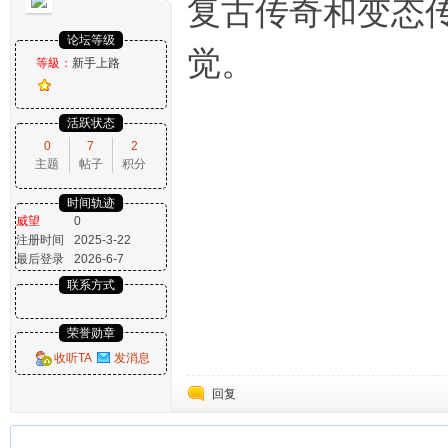
复古传奇和变态
论坛等级
觉。
等級：
新手上路
活跃状态
0
7
2
主题
帖子
积分
时间轨迹
威望
0
注册时间
2025-3-22
最后登录
2026-6-7
联系方式
荣誉勋章
收听TA
发消息
回复