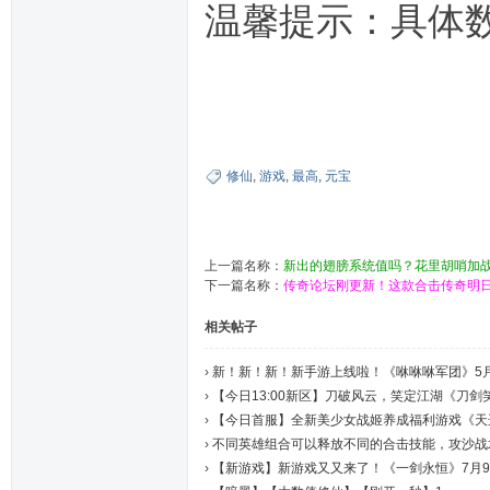
温馨提示：具体
修仙
,
游戏
,
最高
,
元宝
上一篇名称：
新出的翅膀系统值吗？花里胡哨加
下一篇名称：
传奇论坛刚更新！这款合击传奇明日
相关帖子
›
新！新！新！新手游上线啦！《咻咻咻军团》5月2
›
【今日13:00新区】刀破风云，笑定江湖《刀
›
【今日首服】全新美少女战姬养成福利游戏《天选英
›
不同英雄组合可以释放不同的合击技能，攻沙战
›
【新游戏】新游戏又又来了！《一剑永恒》7月9号