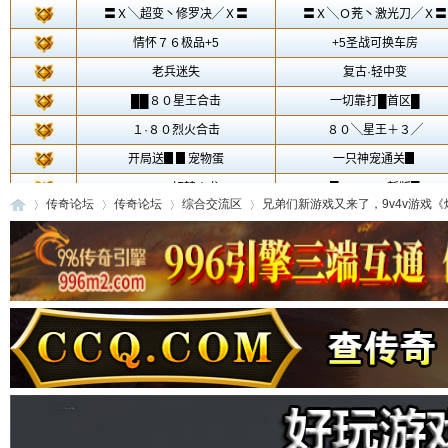
传奇论坛
传奇论坛
综合交流区
兄弟们新游戏又来了，9v4v游戏《烟雨
传
»
›
›
›