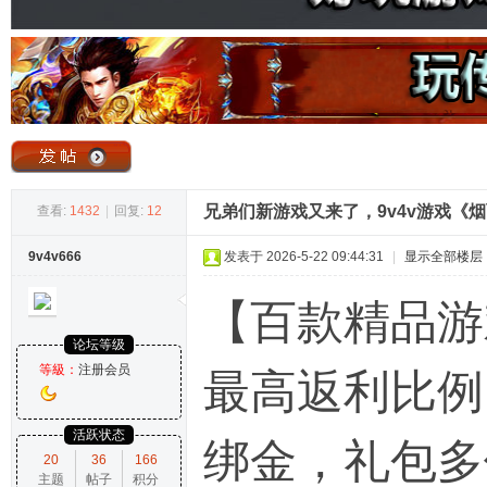
奇
兄弟们新游戏又来了，9v4v游戏《烟
查看:
1432
|
回复:
12
9v4v666
发表于 2026-5-22 09:44:31
|
显示全部楼层
论
【百款精品游
论坛等级
等級：
注册会员
最高返利比例
活跃状态
绑金，礼包多
20
36
166
主题
帖子
积分
坛