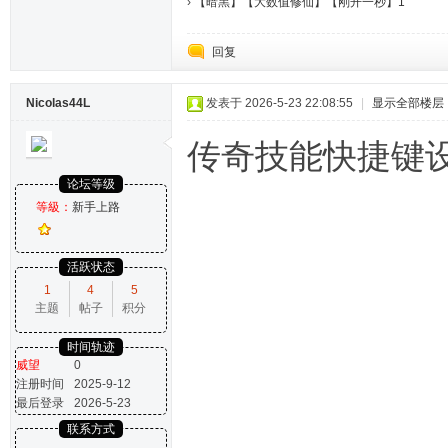
›
【暗黑】【大数值修仙】【刚开一秒】1
回复
Nicolas44L
发表于 2026-5-23 22:08:55
|
显示全部楼层
传奇技能快捷键
论坛等级
等級：
新手上路
活跃状态
1
4
5
主题
帖子
积分
时间轨迹
威望
0
注册时间
2025-9-12
最后登录
2026-5-23
联系方式