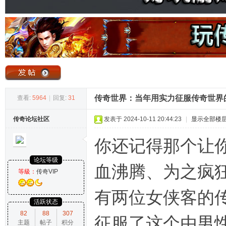
奇
传奇世界：当年用实力征服传奇世界
查看:
5964
|
回复:
31
传奇论坛社区
发表于 2024-10-11 20:44:23
|
显示全部楼
论
你还记得那个让
论坛等级
血沸腾、为之疯
等級：
传奇VIP
有两位女侠客的
活跃状态
82
88
307
征服了这个由男
主题
帖子
积分
坛