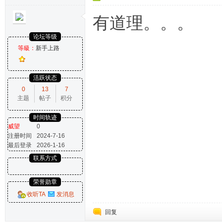
有道理。。。
论坛等级
等級：
新手上路
活跃状态
0
13
7
主题
帖子
积分
时间轨迹
威望
0
注册时间
2024-7-16
最后登录
2026-1-16
联系方式
荣誉勋章
收听TA
发消息
回复