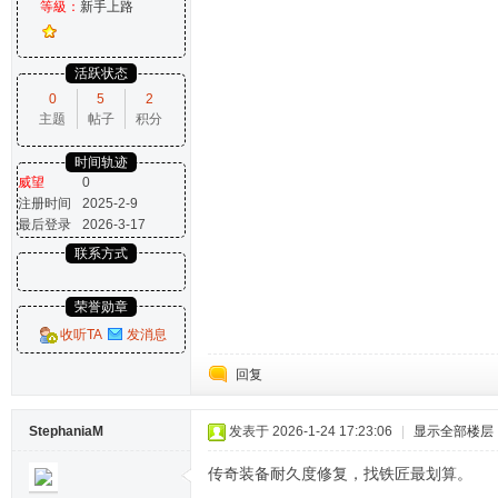
等級：
新手上路
活跃状态
0
5
2
主题
帖子
积分
时间轨迹
威望
0
注册时间
2025-2-9
最后登录
2026-3-17
联系方式
荣誉勋章
收听TA
发消息
回复
StephaniaM
发表于 2026-1-24 17:23:06
|
显示全部楼层
传奇装备耐久度修复，找铁匠最划算。