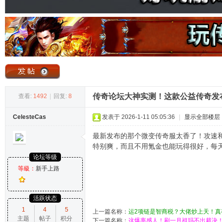
奇
传奇论坛大神实测！这款公益传奇发
查看:
1492
|
回复:
8
CelesteCas
发表于 2026-1-11 05:05:36
|
显示全部楼层
论
最新发布的那个微变传奇服太香了！攻速和
特别爽，而且不用氪金也能玩得很好，每
论坛等级
等級：
新手上路
活跃状态
1
4
5
上一篇名称：
运2项链是智商税？大佬炒上天！真
主题
帖子
积分
坛
下一篇名称：
这爆率感人！刷一月祖玛不出裁决！