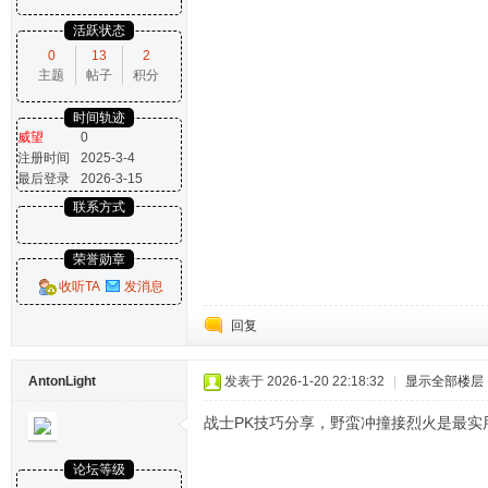
活跃状态
0
13
2
主题
帖子
积分
时间轨迹
威望
0
注册时间
2025-3-4
最后登录
2026-3-15
联系方式
荣誉勋章
收听TA
发消息
回复
AntonLight
发表于 2026-1-20 22:18:32
|
显示全部楼层
战士PK技巧分享，野蛮冲撞接烈火是最实
论坛等级