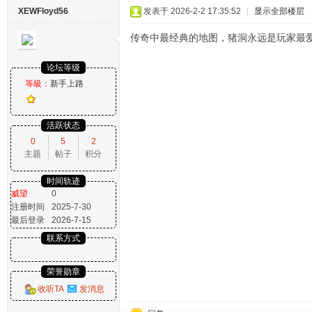
XEWFloyd56
发表于 2026-2-2 17:35:52
|
显示全部楼层
传奇中最经典的地图，猪洞永远是玩家最
论坛等级
等級：
新手上路
活跃状态
0
5
2
主题
帖子
积分
时间轨迹
威望
0
注册时间
2025-7-30
最后登录
2026-7-15
联系方式
荣誉勋章
收听TA
发消息