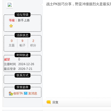
战士PK技巧分享，野蛮冲撞接烈火是最实
论坛等级
等級：
新手上路
活跃状态
0
9
2
主题
帖子
积分
时间轨迹
威望
0
注册时间
2024-12-26
最后登录
2026-7-21
联系方式
荣誉勋章
收听TA
发消息
回复