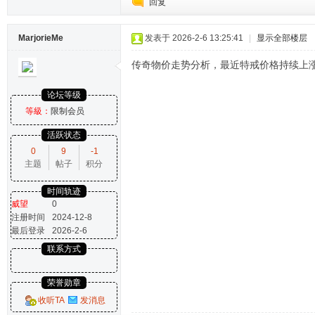
回复
MarjorieMe
发表于 2026-2-6 13:25:41
|
显示全部楼层
传奇物价走势分析，最近特戒价格持续上
论坛等级
等級：
限制会员
活跃状态
0
9
-1
主题
帖子
积分
时间轨迹
威望
0
注册时间
2024-12-8
最后登录
2026-2-6
联系方式
荣誉勋章
收听TA
发消息