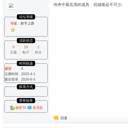
传奇中最实用的道具，回城卷必不可少。
论坛等级
等級：
新手上路
活跃状态
0
10
2
主题
帖子
积分
时间轨迹
威望
0
注册时间
2025-4-1
最后登录
2026-6-5
联系方式
荣誉勋章
收听TA
发消息
回复