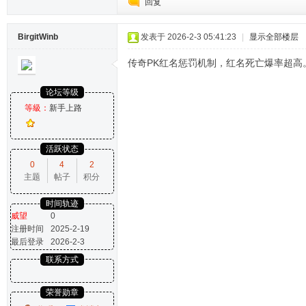
回复
BirgitWinb
发表于 2026-2-3 05:41:23
|
显示全部楼层
传奇PK红名惩罚机制，红名死亡爆率超高
论坛等级
等級：
新手上路
活跃状态
0
4
2
主题
帖子
积分
时间轨迹
威望
0
注册时间
2025-2-19
最后登录
2026-2-3
联系方式
荣誉勋章