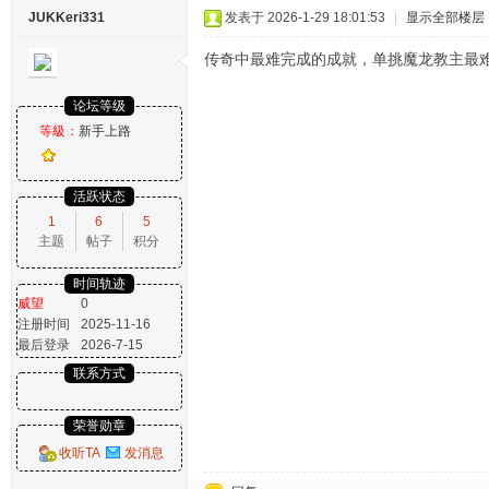
JUKKeri331
发表于 2026-1-29 18:01:53
|
显示全部楼层
传奇中最难完成的成就，单挑魔龙教主最
论坛等级
等級：
新手上路
活跃状态
1
6
5
主题
帖子
积分
时间轨迹
威望
0
注册时间
2025-11-16
最后登录
2026-7-15
联系方式
荣誉勋章
收听TA
发消息