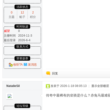
活跃状态
0
12
2
主题
帖子
积分
时间轨迹
威望
0
注册时间
2024-11-3
最后登录
2026-6-4
联系方式
荣誉勋章
收听TA
发消息
回复
NatalieSil
发表于 2026-1-18 08:05:13
|
显示全部楼层
传奇中最稀有的坐骑是什么？赤兔马最难
论坛等级