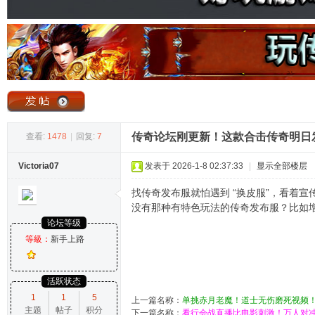
奇
传奇论坛刚更新！这款合击传奇明日发
查看:
1478
|
回复:
7
Victoria07
发表于 2026-1-8 02:37:33
|
显示全部楼层
论
找传奇发布服就怕遇到 “换皮服”，看着
没有那种有特色玩法的传奇发布服？比如
论坛等级
等級：
新手上路
活跃状态
1
1
5
上一篇名称：
单挑赤月老魔！道士无伤磨死视频
主题
帖子
积分
坛
下一篇名称：
看行会战直播比电影刺激！万人对