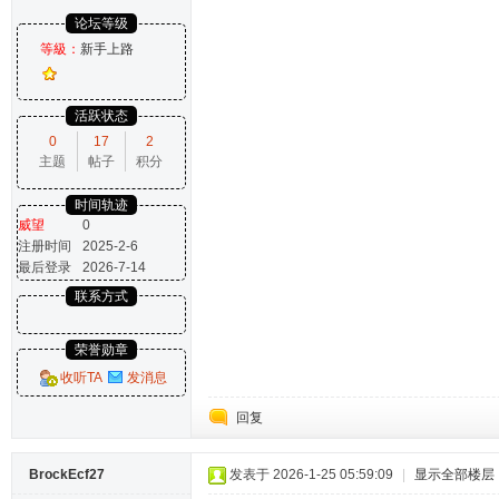
论坛等级
等級：
新手上路
活跃状态
0
17
2
主题
帖子
积分
时间轨迹
威望
0
注册时间
2025-2-6
最后登录
2026-7-14
联系方式
荣誉勋章
收听TA
发消息
回复
BrockEcf27
发表于 2026-1-25 05:59:09
|
显示全部楼层