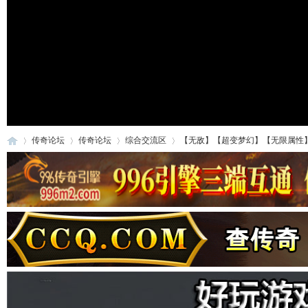
传奇论坛
传奇论坛
综合交流区
【无敌】【超变梦幻】【无限属性
传
»
›
›
›