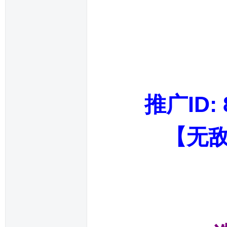
推广I
【无