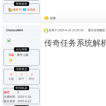
荣誉勋章
收听TA
发消息
回复
ChelseaM44
发表于 2025-8-22 23:26:19
|
显示全部楼层
传奇任务系统解
论坛等级
等級：
新手上路
活跃状态
0
3
2
主题
帖子
积分
时间轨迹
威望
0
注册时间
2025-5-18
最后登录
2025-8-22