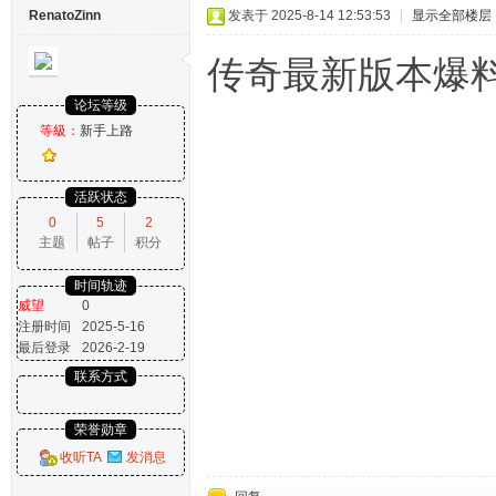
RenatoZinn
发表于 2025-8-14 12:53:53
|
显示全部楼层
传奇最新版本爆
论坛等级
等級：
新手上路
活跃状态
0
5
2
主题
帖子
积分
时间轨迹
威望
0
注册时间
2025-5-16
最后登录
2026-2-19
联系方式
荣誉勋章
收听TA
发消息