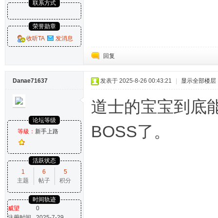
联系方式
荣誉勋章
收听TA
发消息
回复
Danae71637
发表于 2025-8-26 00:43:21
|
显示全部楼层
道士的宝宝到底
论坛等级
BOSS了。
等級：
新手上路
活跃状态
1
6
5
主题
帖子
积分
时间轨迹
威望
0
注册时间
2025-7-29