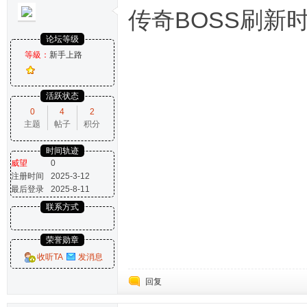
传奇BOSS刷新
论坛等级
等級：
新手上路
活跃状态
0
4
2
主题
帖子
积分
时间轨迹
威望
0
注册时间
2025-3-12
最后登录
2025-8-11
联系方式
荣誉勋章
收听TA
发消息
回复