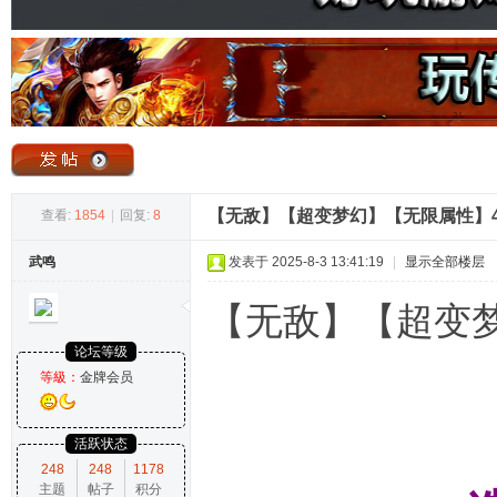
奇
【无敌】【超变梦幻】【无限属性】
查看:
1854
|
回复:
8
武鸣
发表于 2025-8-3 13:41:19
|
显示全部楼层
论
【无敌】【超变
论坛等级
等級：
金牌会员
活跃状态
248
248
1178
主题
帖子
积分
坛