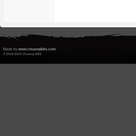
奇
Made by
www.chuanqibbs.com
© 2018-2024
Chuanqi BBS
论
坛