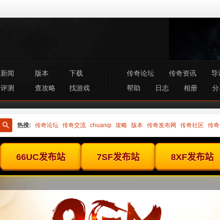
新闻
版本
下载
传奇论坛
传奇资讯
导
评测
查攻略
找游戏
帮助
日志
相册
分
热搜:
传奇论坛
传奇交流
chuanqi
攻略
版本
传奇发布网
传奇社区
传奇
搜
索