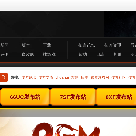
新闻
版本
下载
传奇论坛
传奇资讯
导
评测
查攻略
找游戏
帮助
日志
相册
分
热搜:
传奇论坛
传奇交流
chuanqi
攻略
版本
传奇发布网
传奇社区
传奇
搜
索