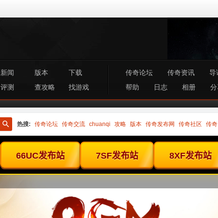
新闻
版本
下载
传奇论坛
传奇资讯
导
评测
查攻略
找游戏
帮助
日志
相册
分
热搜:
传奇论坛
传奇交流
chuanqi
攻略
版本
传奇发布网
传奇社区
传奇
搜
索