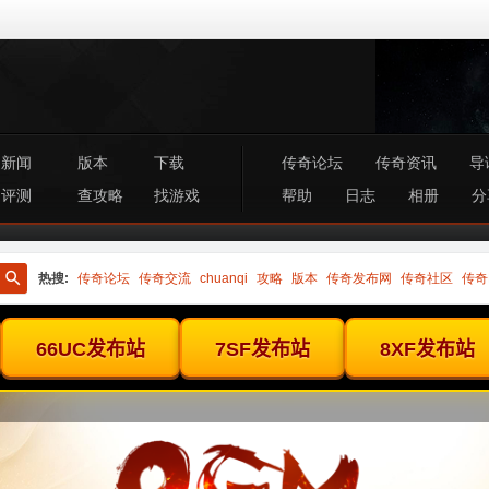
新闻
版本
下载
传奇论坛
传奇资讯
导
评测
查攻略
找游戏
帮助
日志
相册
分
热搜:
传奇论坛
传奇交流
chuanqi
攻略
版本
传奇发布网
传奇社区
传奇
搜
索