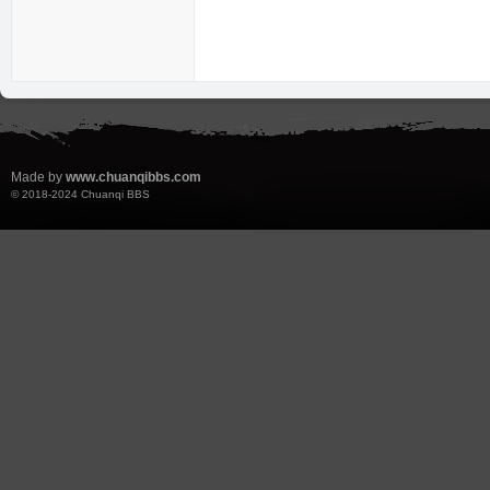
奇
Made by
www.chuanqibbs.com
© 2018-2024
Chuanqi BBS
论
坛