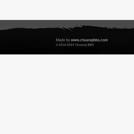
Made by
www.chuanqibbs.com
© 2018-2024
Chuanqi BBS