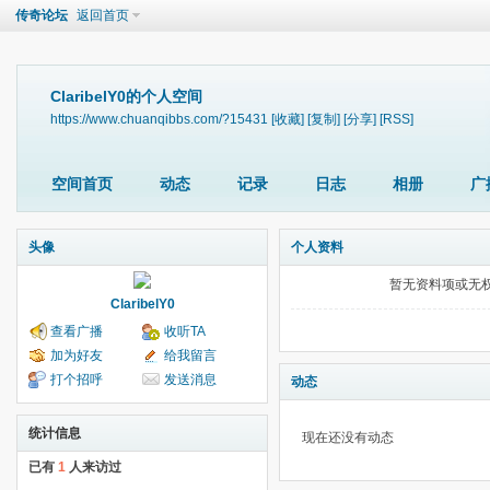
传奇论坛
返回首页
ClaribelY0的个人空间
https://www.chuanqibbs.com/?15431
[收藏]
[复制]
[分享]
[RSS]
空间首页
动态
记录
日志
相册
广
头像
个人资料
暂无资料项或无
ClaribelY0
查看广播
收听TA
加为好友
给我留言
打个招呼
发送消息
动态
统计信息
现在还没有动态
已有
1
人来访过